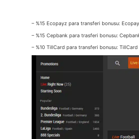
– %15 Ecopayz para transferi bonusu: Ecopayz
– %15 Cepbank para trasferi bonusu: Cepbank
– %10 TillCard para transferi bonusu: TillCard