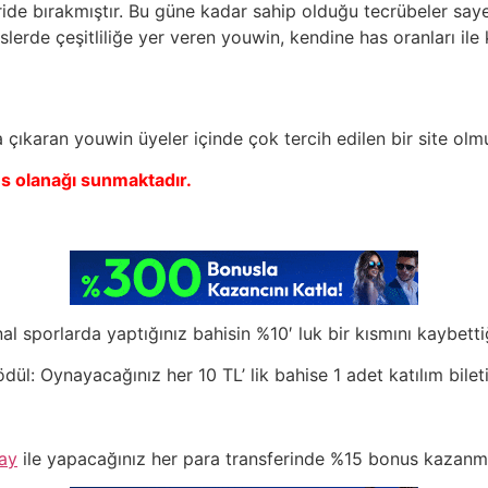
eride bırakmıştır. Bu güne kadar sahip olduğu tecrübeler sa
slerde çeşitliliğe yer veren youwin, kendine has oranları ile
ana çıkaran youwin üyeler içinde çok tercih edilen bir site o
us olanağı sunmaktadır.
 sporlarda yaptığınız bahisin %10′ luk bir kısmını kaybettiğ
dül: Oynayacağınız her 10 TL’ lik bahise 1 adet katılım bile
ay
ile yapacağınız her para transferinde %15 bonus kazanm