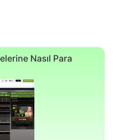
telerine Nasıl Para