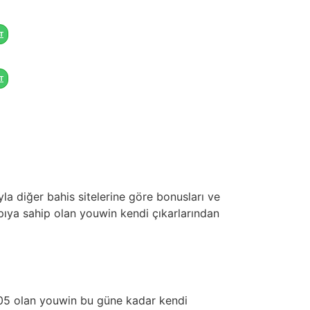
T
T
la diğer bahis sitelerine göre bonusları ve
apıya sahip olan youwin kendi çıkarlarından
2005 olan youwin bu güne kadar kendi