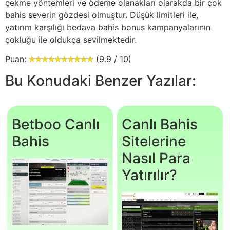
çekme yöntemleri ve ödeme olanakları olarakda bir çok
bahis severin gözdesi olmuştur. Düşük limitleri ile,
yatırım karşılığı bedava bahis bonus kampanyalarının
çokluğu ile oldukça sevilmektedir.
Puan:
(9.9 / 10)
Bu Konudaki Benzer Yazılar:
Betboo Canlı
Canlı Bahis
Bahis
Sitelerine
Nasıl Para
Yatırılır?