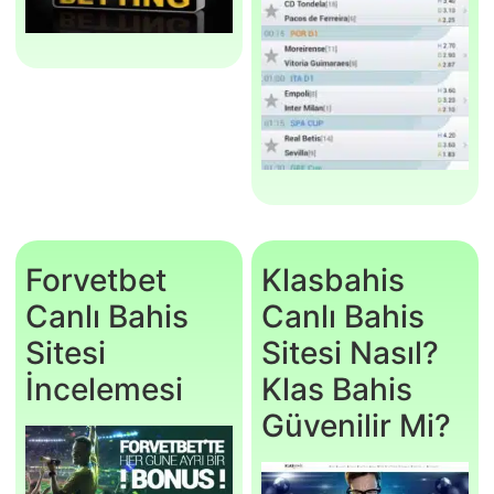
Forvetbet
Klasbahis
Canlı Bahis
Canlı Bahis
Sitesi
Sitesi Nasıl?
İncelemesi
Klas Bahis
Güvenilir Mi?