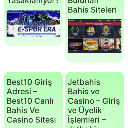
Yasaklanıyor?
Bulunan
Bahis Siteleri
Best10 Giriş
Jetbahis
Adresi –
Bahis ve
Best10 Canlı
Casino – Giriş
Bahis Ve
ve Üyelik
Casino Sitesi
İşlemleri –