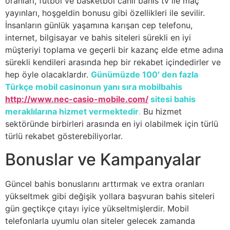
oranları, futbol ve basketbol canlı bahis tv ile maç
yayınları, hoşgeldin bonusu gibi özellikleri ile sevilir.
İnsanların günlük yaşamına karışan cep telefonu,
internet, bilgisayar ve bahis siteleri sürekli en iyi
müşteriyi toplama ve geçerli bir kazanç elde etme adına
sürekli kendileri arasında hep bir rekabet içindedirler ve
hep öyle olacaklardır.
Günümüzde 100′ den fazla
Türkçe mobil casinonun yanı sıra mobilbahis
http://www.nec-casio-mobile.com/
sitesi bahis
meraklılarına hizmet vermektedir
.
Bu hizmet
sektöründe birbirleri arasında en iyi olabilmek için türlü
türlü rekabet gösterebiliyorlar.
Bonuslar ve Kampanyalar
Güncel bahis bonuslarını arttırmak ve extra oranları
yükseltmek gibi değişik yollara başvuran bahis siteleri
gün geçtikçe çıtayı iyice yükseltmişlerdir. Mobil
telefonlarla uyumlu olan siteler gelecek zamanda