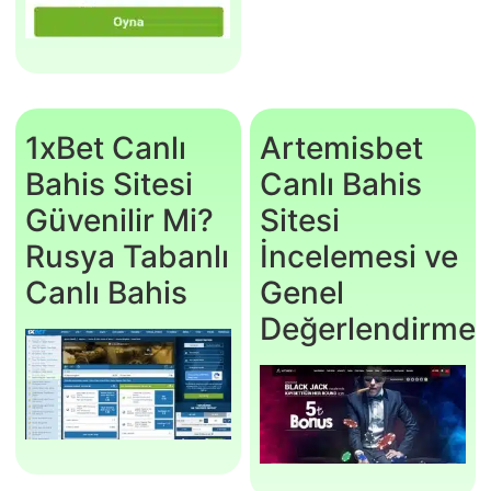
1xBet Canlı
Artemisbet
Bahis Sitesi
Canlı Bahis
Güvenilir Mi?
Sitesi
Rusya Tabanlı
İncelemesi ve
Canlı Bahis
Genel
Değerlendirme