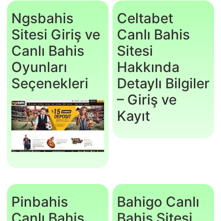
Ngsbahis
Celtabet
Sitesi Giriş ve
Canlı Bahis
Canlı Bahis
Sitesi
Oyunları
Hakkında
Seçenekleri
Detaylı Bilgiler
– Giriş ve
Kayıt
Pinbahis
Bahigo Canlı
Canlı Bahis
Bahis Sitesi