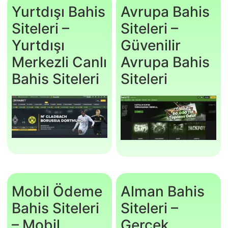
Yurtdışı Bahis
Avrupa Bahis
Siteleri –
Siteleri –
Yurtdışı
Güvenilir
Merkezli Canlı
Avrupa Bahis
Bahis Siteleri
Siteleri
Mobil Ödeme
Alman Bahis
Bahis Siteleri
Siteleri –
– Mobil
Gerçek