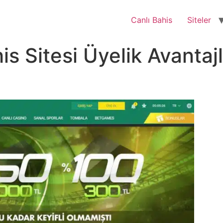
Canlı Bahis
Siteler
is Sitesi Üyelik Avantajl