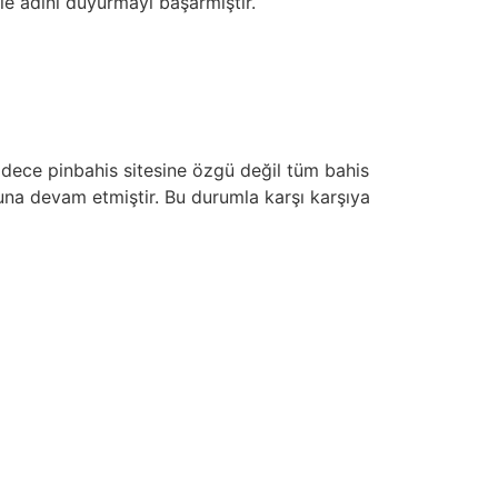
le adını duyurmayı başarmıştır.
dece pinbahis sitesine özgü değil tüm bahis
yoluna devam etmiştir. Bu durumla karşı karşıya