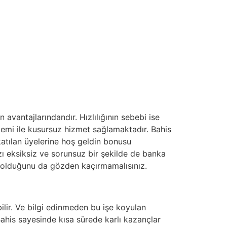
n avantajlarındandır. Hızlılığının sebebi ise
öntemi ile kusursuz hizmet sağlamaktadır. Bahis
katılan üyelerine hoş geldin bonusu
zı eksiksiz ve sorunsuz bir şekilde de banka
hip olduğunu da gözden kaçırmamalısınız.
ilir. Ve bilgi edinmeden bu işe koyulan
ahis sayesinde kısa sürede karlı kazançlar