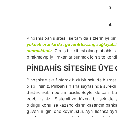
3
4
Pinbahis bahis sitesi ise tam da sizlerin iyi bi
yüksek oranlarda , güvenli kazanç sağlayabil
sunmaktadır
. Geniş bir kitlesi olan pinbahis
bırakmayıp iyi imkanlar sunmak için site kendi
PİNBAHİS SİTESİNE ÜYE
Pinbahiste aktif olarak hızlı bir şekilde hizm
olabilirsiniz. Pinbahisin ana sayfasında sürekl
destek ekibin bulunmasıdır. Böylelikle canlı bah
edebilirsiniz. . Sistemli ve düzenli bir şekild
olduğu konu ise kazandıkların kazancın banka h
güvenilirliğini öne koymuştur. Aynı lisansa ay