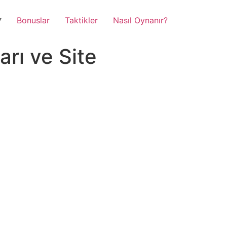
Bonuslar
Taktikler
Nasıl Oynanır?
arı ve Site