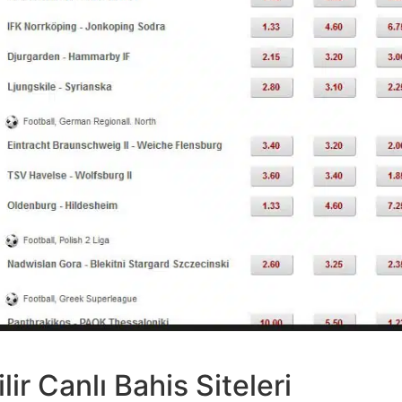
lir Canlı Bahis Siteleri