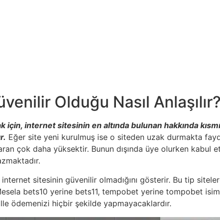
üvenilir Olduğu Nasıl Anlaşılır
k için, internet sitesinin en altında bulunan hakkında kısmı
r.
Eğer site yeni kurulmuş ise o siteden uzak durmakta fay
ran çok daha yüksektir. Bunun dışında üye olurken kabul ett
azmaktadır.
nternet sitesinin güvenilir olmadığını gösterir. Bu tip sitel
sela bets10 yerine bets11, tempobet yerine tompobet isimli
lle ödemenizi hiçbir şekilde yapmayacaklardır.