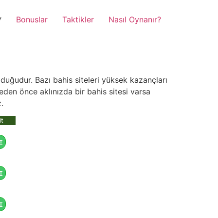
Bonuslar
Taktikler
Nasıl Oynanır?
lduğudur. Bazı bahis siteleri yüksek kazançları
den önce aklınızda bir bahis sitesi varsa
.
it
T
T
T