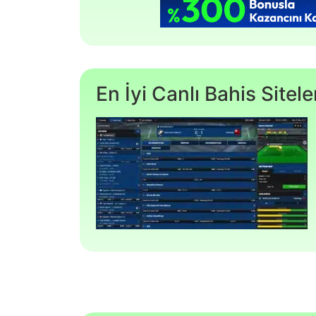
En İyi Canlı Bahis Sitele