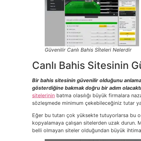
Güvenilir Canlı Bahis Sİteleri Nelerdir
Canlı Bahis Sitesinin G
Bir bahis sitesinin güvenilir olduğunu anlama
gösterdiğine bakmak doğru bir adım olacaktı
sitelerinin
batma olasılığı büyük firmalara naza
sözleşmede minimum çekebileceğiniz tutar y
Eğer bu tutarı çok yüksekte tutuyorlarsa bu o i
kopyalamaya çalışan sitelerden uzak durun. Me
belli olmayan siteler olduğundan büyük ihtima