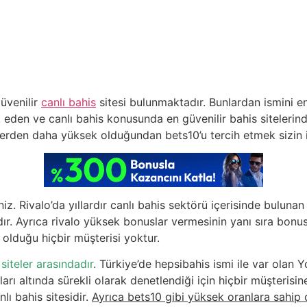
üvenilir
canlı bahis
sitesi bulunmaktadır. Bunlardan ismini 
ik eden ve canlı bahis konusunda en güvenilir bahis sitelerin
elerden daha yüksek olduğundan bets10’u tercih etmek sizin i
iniz. Rivalo’da yıllardır canlı bahis sektörü içerisinde bulunan 
ır. Ayrıca rivalo yüksek bonuslar vermesinin yanı sıra bonus 
duğu hiçbir müşterisi yoktur.
 siteler arasındadır
. Türkiye’de hepsibahis ismi ile var olan 
aları altında sürekli olarak denetlendiği için hiçbir müşteris
lı bahis sitesidir.
Ayrıca bets10 gibi yüksek oranlara sahip o