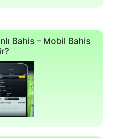
lı Bahis – Mobil Bahis
ir?