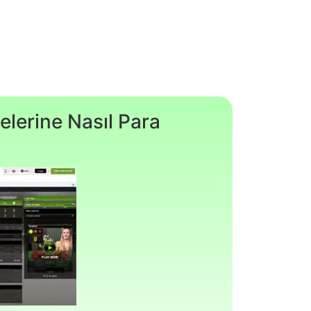
telerine Nasıl Para