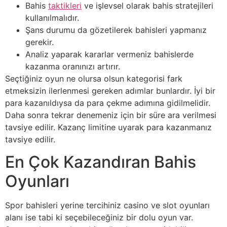
Bahis
taktikleri
ve işlevsel olarak bahis stratejileri
kullanılmalıdır.
Şans durumu da gözetilerek bahisleri yapmanız
gerekir.
Analiz yaparak kararlar vermeniz bahislerde
kazanma oranınızı artırır.
Seçtiğiniz oyun ne olursa olsun kategorisi fark
etmeksizin ilerlenmesi gereken adımlar bunlardır. İyi bir
para kazanıldıysa da para çekme adımına gidilmelidir.
Daha sonra tekrar denemeniz için bir süre ara verilmesi
tavsiye edilir. Kazanç limitine uyarak para kazanmanız
tavsiye edilir.
En Çok Kazandıran Bahis
Oyunları
Spor bahisleri yerine tercihiniz casino ve slot oyunları
alanı ise tabi ki seçebileceğiniz bir dolu oyun var.