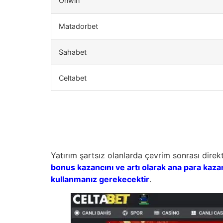
Onwin
Matadorbet
Sahabet
Celtabet
Yatırım şartsız olanlarda çevrim sonrası direkt
bonus kazancını ve artı olarak ana para kazan
kullanmanız gerekecektir
.