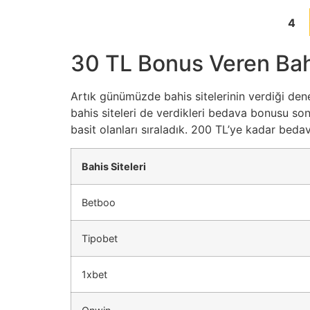
4
30 TL Bonus Veren Bahi
Artık günümüzde bahis sitelerinin verdiği den
bahis siteleri de verdikleri bedava bonusu son 
basit olanları sıraladık. 200 TL’ye kadar bedav
Bahis Siteleri
Betboo
Tipobet
1xbet