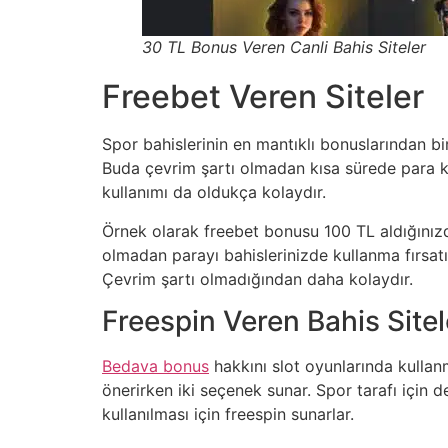
30 TL Bonus Veren Canli Bahis Siteler
Freebet Veren Siteler
Spor bahislerinin en mantıklı bonuslarından b
Buda çevrim şartı olmadan kısa sürede para ka
kullanımı da oldukça kolaydır.
Örnek olarak freebet bonusu 100 TL aldığınızd
olmadan parayı bahislerinizde kullanma fırsa
Çevrim şartı olmadığından daha kolaydır.
Freespin Veren Bahis Sitel
Bedava bonus
hakkını slot oyunlarında kullan
önerirken iki seçenek sunar. Spor tarafı içi
kullanılması için freespin sunarlar.