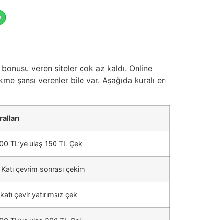
T
bonusu veren siteler çok az kaldı. Online
kme şansı verenler bile var. Aşağıda kuralı en
ralları
00 TL’ye ulaş 150 TL Çek
 Katı çevrim sonrası çekim
katı çevir yatırımsız çek