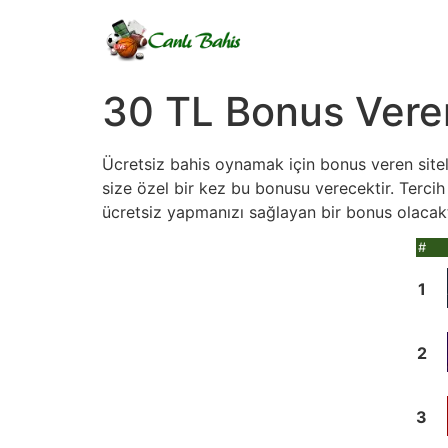
30 TL Bonus Veren 
Ücretsiz bahis oynamak için bonus veren site
size özel bir kez bu bonusu verecektir. Tercih 
ücretsiz yapmanızı sağlayan bir bonus olacaktı
#
1
2
3