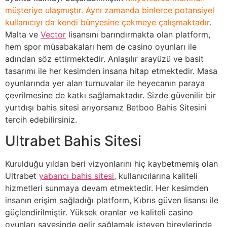
müşteriye ulaşmıştır. Aynı zamanda binlerce potansiyel
kullanıcıyı da kendi bünyesine çekmeye çalışmaktadır
.
Malta ve
Vector
lisansını barındırmakta olan platform,
hem spor müsabakaları hem de casino oyunları ile
adından söz ettirmektedir. Anlaşılır arayüzü ve basit
tasarımı ile her kesimden insana hitap etmektedir. Masa
oyunlarında yer alan turnuvalar ile heyecanın paraya
çevrilmesine de katkı sağlamaktadır. Sizde güvenilir bir
yurtdışı bahis sitesi arıyorsanız Betboo Bahis Sitesini
tercih edebilirsiniz.
Ultrabet Bahis Sitesi
Kurulduğu yıldan beri vizyonlarını hiç kaybetmemiş olan
Ultrabet
yabancı bahis sitesi
, kullanıcılarına kaliteli
hizmetleri sunmaya devam etmektedir. Her kesimden
insanın erişim sağladığı platform, Kıbrıs güven lisansı ile
güçlendirilmiştir. Yüksek oranlar ve kaliteli casino
oyunları sayesinde gelir sağlamak isteyen bireylerinde