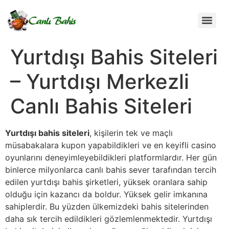
Yurtdışı Bahis Siteleri
– Yurtdışı Merkezli
Canlı Bahis Siteleri
Yurtdışı bahis siteleri
, kişilerin tek ve maçlı
müsabakalara kupon yapabildikleri ve en keyifli casino
oyunlarını deneyimleyebildikleri platformlardır. Her gün
binlerce milyonlarca canlı bahis sever tarafından tercih
edilen yurtdışı bahis şirketleri, yüksek oranlara sahip
olduğu için kazancı da boldur. Yüksek gelir imkanına
sahiplerdir. Bu yüzden ülkemizdeki bahis sitelerinden
daha sık tercih edildikleri gözlemlenmektedir. Yurtdışı