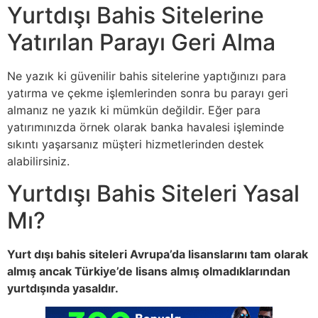
Yurtdışı Bahis Sitelerine
Yatırılan Parayı Geri Alma
Ne yazık ki güvenilir bahis sitelerine yaptığınızı para
yatırma ve çekme işlemlerinden sonra bu parayı geri
almanız ne yazık ki mümkün değildir. Eğer para
yatırımınızda örnek olarak banka havalesi işleminde
sıkıntı yaşarsanız müşteri hizmetlerinden destek
alabilirsiniz.
Yurtdışı Bahis Siteleri Yasal
Mı?
Yurt dışı bahis siteleri Avrupa’da lisanslarını tam olarak
almış ancak Türkiye’de lisans almış olmadıklarından
yurtdışında yasaldır.