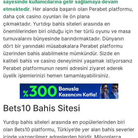
sayesinde kullanıcılarına gelir sağlamaya devam
etmektedir
. Her alanda başarılı olan Perabet platformu,
daha çok casino oyunları ile ön plana
çıkmaktadır. Yurtdışı bahis siteleri arasında en
önemlilerinden biri olduğu için her türlü oyunu ve masa
turnuvalarını bünyesinde barındırmaktadır. Dünyanın
dört bir yanındaki müsabakalara Perabet platformu
üzerinden bahis alabilmekte mümkündür. Sizde en
kaliteli bahis ve casino deneyimini yaşamak istiyorsanız
Perabet platformunun resmi adresini ziyaret ederek
üyelik işlemlerinizi hemen tamamlayabilirsiniz.
Bets10 Bahis Sitesi
Yurdışı bahis siteleri arasında en popülerlerinden biri
olan Bets10 platformu, Türkiye’de yer alan bahis severler
içinde vazgeçilmez adreslerden biridir. Milyonlarca