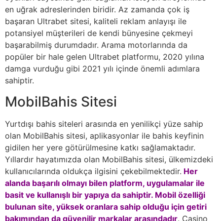
en uğrak adreslerinden biridir. Az zamanda çok iş
başaran Ultrabet sitesi, kaliteli reklam anlayışı ile
potansiyel müşterileri de kendi bünyesine çekmeyi
başarabilmiş durumdadır. Arama motorlarında da
popüler bir hale gelen Ultrabet platformu, 2020 yılına
damga vurduğu gibi 2021 yılı içinde önemli adımlara
sahiptir.
MobilBahis Sitesi
Yurtdışı bahis siteleri arasında en yenilikçi yüze sahip
olan MobilBahis sitesi, aplikasyonlar ile bahis keyfinin
gidilen her yere götürülmesine katkı sağlamaktadır.
Yıllardır hayatımızda olan MobilBahis sitesi, ülkemizdeki
kullanıcılarında oldukça ilgisini çekebilmektedir.
Her
alanda başarılı olmayı bilen platform, uygulamalar ile
basit ve kullanışlı bir yapıya da sahiptir. Mobil özelliği
bulunan site, yüksek oranlara sahip olduğu için getiri
bakımından da güvenilir markalar arasındadır
. Casino