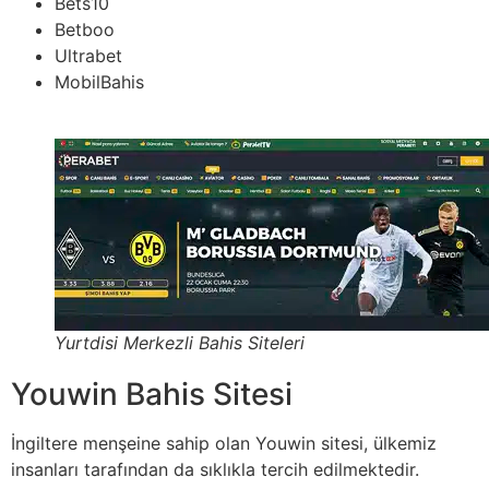
Bets10
Betboo
Ultrabet
MobilBahis
Yurtdisi Merkezli Bahis Siteleri
Youwin Bahis Sitesi
İngiltere menşeine sahip olan Youwin sitesi, ülkemiz
insanları tarafından da sıklıkla tercih edilmektedir.