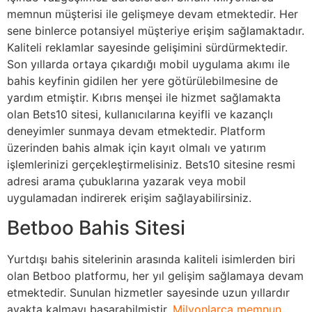
memnun müşterisi ile gelişmeye devam etmektedir. Her
sene binlerce potansiyel müşteriye erişim sağlamaktadır.
Kaliteli reklamlar sayesinde gelişimini sürdürmektedir.
Son yıllarda ortaya çıkardığı mobil uygulama akımı ile
bahis keyfinin gidilen her yere götürülebilmesine de
yardım etmiştir. Kıbrıs menşei ile hizmet sağlamakta
olan Bets10 sitesi, kullanıcılarına keyifli ve kazançlı
deneyimler sunmaya devam etmektedir. Platform
üzerinden bahis almak için kayıt olmalı ve yatırım
işlemlerinizi gerçekleştirmelisiniz. Bets10 sitesine resmi
adresi arama çubuklarına yazarak veya mobil
uygulamadan indirerek erişim sağlayabilirsiniz.
Betboo Bahis Sitesi
Yurtdışı bahis sitelerinin arasında kaliteli isimlerden biri
olan Betboo platformu, her yıl gelişim sağlamaya devam
etmektedir. Sunulan hizmetler sayesinde uzun yıllardır
ayakta kalmayı başarabilmiştir.
Milyonlarca memnun