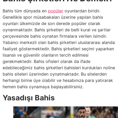
Bahis tüm dünyada en
popüler
oyunlardan biridir.
Genellikle spor müsabakaları üzerine yapılan bahis
oyunları ülkemizde de son derede popüler olarak
oynanmaktadır. Bahis şirketleri de belli kural ve şartlar
çerçevesinde bahis oynatan firmalara verilen isimdir.
Yabancı merkezli olan bahis şirketleri uluslararası alanda
faaliyet göstermektedir. Bahis şirketleri seçimi yaparken
lisanslı ve güvenilir olanların tercih edilmesi
gerekmektedir. Bahis ofisleri olarak da ifade
edebileceğimiz bahis şirketleri bahisleri kurdukları noline
bahis siteleri üzerinden oynatmaktadır. Bu sitelerden
herhangi birine üye olabilir ve hesabınıza para yatırarak
hemen bahis oynamaya başlayabilirsiniz.
Yasadışı Bahis