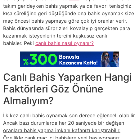
takım gerideyken bahis yapmak ya da favori tenisçiniz
kısa süreliğine geri düştüğünde ona bahis oynamak size
maç öncesi bahis yapmaya göre çok iyi oranlar verir.
Bahis dünyasında sürprizleri kovalayıp gerçekten para
kazanmak isteyenlerin tercihi kuşkusuz canlı
bahisler. Peki
canlı bahis nasıl oynanır?
Canlı Bahis Yaparken Hangi
Faktörleri Göz Önüne
Almalıyım?
İlk kez canlı bahis oynamak son derece eğlenceli olabilir.
Ancak bazı durumlarda her 20 saniyede bir değişen
oranlara bahis yapma imkanı kafanızı karıştırabilir.
Özellikle canlı maç içi bahislere yeni başlıyorsanız