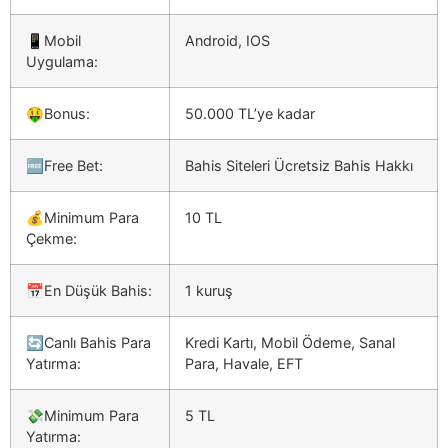
📱Mobil
Android, IOS
Uygulama:
🤑Bonus:
50.000 TL’ye kadar
🆓Free Bet:
Bahis Siteleri Ücretsiz Bahis Hakkı
💰Minimum Para
10 TL
Çekme:
📅En Düşük Bahis:
1 kuruş
🔄Canlı Bahis Para
Kredi Kartı, Mobil Ödeme, Sanal
Yatırma:
Para, Havale, EFT
💸Minimum Para
5 TL
Yatırma: