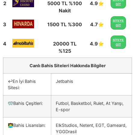
2
5000 TL %100
4.9⭐
GİT
Nakit
SİTEYE
3
1500 TL %300
4.7⭐
GİT
SİTEYE
4
20000 TL
4.9⭐
GİT
%125
Canlı Bahis Siteleri Hakkında Bilgiler
↩️En İyi Bahis
Jetbahis
Sitesi:
🥽Bahis Çeşitleri:
Futbol, Basketbol, Rulet, At Yarışı,
E-spor
👨‍💻Bahis Lisansları:
ElkStudios, Netent, EGT, Gameard,
YGGDrasil