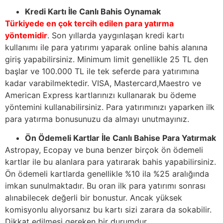
Kredi Kartı İle Canlı Bahis Oynamak
Türkiyede en çok tercih edilen para yatırma
yöntemidir
. Son yıllarda yaygınlaşan kredi kartı
kullanımı ile para yatırımı yaparak online bahis alanına
giriş yapabilirsiniz. Minimum limit genellikle 25 TL den
başlar ve 100.000 TL ile tek seferde para yatırımına
kadar varabilmektedir. VISA, Mastercard,Maestro ve
American Express kartlarınızı kullanarak bu ödeme
yöntemini kullanabilirsiniz. Para yatırımınızı yaparken ilk
para yatırma bonusunuzu da almayı unutmayınız.
Ön Ödemeli Kartlar İle Canlı Bahise Para Yatırmak
Astropay, Ecopay ve buna benzer birçok ön ödemeli
kartlar ile bu alanlara para yatırarak bahis yapabilirsiniz.
Ön ödemeli kartlarda genellikle %10 ila %25 aralığında
imkan sunulmaktadır. Bu oran ilk para yatırımı sonrası
alınabilecek değerli bir bonustur. Ancak yüksek
komisyonlu alıyorsanız bu kartı sizi zarara da sokabilir.
Dikkat edilmesi gereken bir durumdur.