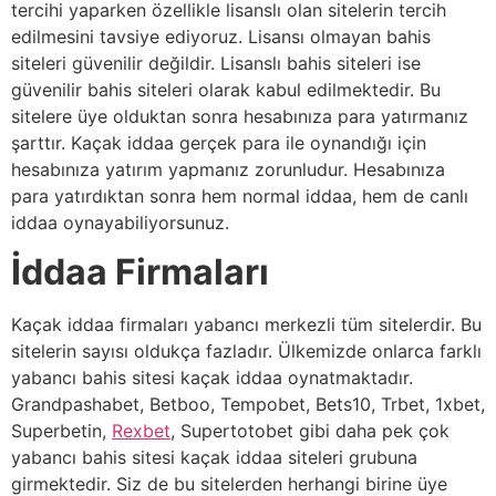
tercihi yaparken özellikle lisanslı olan sitelerin tercih
edilmesini tavsiye ediyoruz. Lisansı olmayan bahis
siteleri güvenilir değildir. Lisanslı bahis siteleri ise
güvenilir bahis siteleri olarak kabul edilmektedir. Bu
sitelere üye olduktan sonra hesabınıza para yatırmanız
şarttır. Kaçak iddaa gerçek para ile oynandığı için
hesabınıza yatırım yapmanız zorunludur. Hesabınıza
para yatırdıktan sonra hem normal iddaa, hem de canlı
iddaa oynayabiliyorsunuz.
İddaa Firmaları
Kaçak iddaa firmaları yabancı merkezli tüm sitelerdir. Bu
sitelerin sayısı oldukça fazladır. Ülkemizde onlarca farklı
yabancı bahis sitesi kaçak iddaa oynatmaktadır.
Grandpashabet, Betboo, Tempobet, Bets10, Trbet, 1xbet,
Superbetin,
Rexbet
, Supertotobet gibi daha pek çok
yabancı bahis sitesi kaçak iddaa siteleri grubuna
girmektedir. Siz de bu sitelerden herhangi birine üye