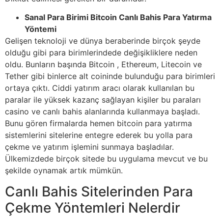
Sanal Para Birimi Bitcoin Canlı Bahis Para Yatırma
Yöntemi
Gelişen teknoloji ve dünya beraberinde birçok şeyde
olduğu gibi para birimlerindede değişikliklere neden
oldu. Bunların başında Bitcoin , Ethereum, Litecoin ve
Tether gibi binlerce alt coininde bulunduğu para birimleri
ortaya çıktı. Ciddi yatırım aracı olarak kullanılan bu
paralar ile yüksek kazanç sağlayan kişiler bu paraları
casino ve canlı bahis alanlarında kullanmaya başladı.
Bunu gören firmalarda hemen bitcoin para yatırma
sistemlerini sitelerine entegre ederek bu yolla para
çekme ve yatırım işlemini sunmaya başladılar.
Ülkemizdede birçok sitede bu uygulama mevcut ve bu
şekilde oynamak artık mümkün.
Canlı Bahis Sitelerinden Para
Çekme Yöntemleri Nelerdir