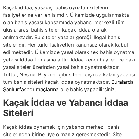
Kaçak iddaa, yasadışı bahis oynatan sitelerin
faaliyetlerine verilen isimdir. Ülkemizde uygulanmakta
olan bahis yasası kapsamında yabancı merkezli tüm
uluslararası bahis siteleri kaçak iddaa olarak
anılmaktadır. Bu siteler yasalar gereği illegal bahis
siteleridir. Her türlü faaliyetleri kanunsuz olarak kabul
edilmektedir. Ülkemizde yasal olarak tek bahis oynatma
yetkisi İddaa firmasına aittir. İddaa kendi bayileri ve bazı
yasal siteler üzerinden yasal bahis oynatmaktadır.
Tuttur, Nesine, Bilyoner gibi siteler dışında kalan yabancı
tüm bahis siteleri kaçak iddaa oynatmaktadır.
Buralarda
Şanlıurfaspor
maçlarına bile bahis yapabilirsiniz
.
Kaçak İddaa ve Yabancı İddaa
Siteleri
Kaçak iddaa oynamak için yabancı merkezli bahis
sitelerinden birine üye olmanız gerekmektedir. Site