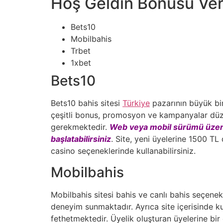
Hoş Geldin Bonusu Vere
Bets10
Mobilbahis
Trbet
1xbet
Bets10
Bets10 bahis sitesi
Türkiye
pazarının büyük bir
çeşitli bonus, promosyon ve kampanyalar düze
gerekmektedir.
Web veya mobil sürümü üzerin
başlatabilirsiniz
. Site, yeni üyelerine 1500 T
casino seçeneklerinde kullanabilirsiniz.
Mobilbahis
Mobilbahis sitesi bahis ve canlı bahis seçenekl
deneyim sunmaktadır. Ayrıca site içerisinde ku
fethetmektedir. Üyelik oluşturan üyelerine b