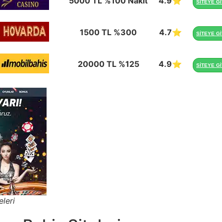
5000 TL %100 Nakit
4.9⭐
SİTEYE Gİ
1500 TL %300
4.7⭐
SİTEYE Gİ
20000 TL %125
4.9⭐
SİTEYE Gİ
leri