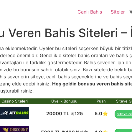
Canlı Bahis
Siteler
Veren Bahis Siteleri – 
a eklenmektedir. Üyeler bu siteleri seçerken büyük bir titizl
rece önemlidir. Genellikle siteler bahis oranları ve bahis çeş
antajları ile farklılık göstermektedir. Bahis severler için b
inizde bu bonusun sahibi olabilirsiniz. Bazı sitelerde belirli
his severlerin siteye, canlı bahis seçeneklerine ve bahis se
zanç elde edebilirsiniz.
Hoş geldin bonusu veren bahis sit
uşturabilirsiniz.
Casino Siteleri
Üyelik Bonusu
Puan
Siteye G
20000 TL %125
5.0⭐
SİTEYE Gİ