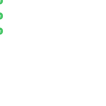
T
T
T