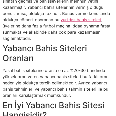
sınıftan geçmiş ve bahisseverlerin memnuniyetini
kazanmıştır. Yabancı bahis sitelerinin vermiş olduğu
bonuslar ise, oldukça fazladır. Bonus verme konusunda
oldukça cömert davranan bu
yurtdışı bahis siteleri
,
üyelerine daha fazla futbol maçına iddaa oynama fırsatı
sunmakta ve akabinde daha çok para kazanmasını
sağlamaktadır.
Yabancı Bahis Siteleri
Oranları
Yasal bahis sitelerine oranla en az %20-30 bandında
yüksek oran veren yabancı bahis siteleri bu farklı oran
nedeniyle oldukça tercih edilmektedir. Ayrıca yabancı
bahis tahminleri ve yabancı bahis tahmin siteleri ile bu
oranları karşılaştırmak mümkündür.
En İyi Yabancı Bahis Sitesi
Hangisidir?