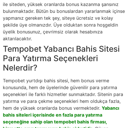
ile siteden, yüksek oranlarda bonus kazanma şansınız
bulunmaktadır. Bütün bu bonuslardan yararlanmak içinse
yapmanız gereken tek şey, siteye ücretsiz ve kolay
şekilde üye olmanızdır. Üye olduktan sonra hoşgeldin
üyelik bonusunuz, çevrimsiz olarak hesabınıza
aktarılacaktır.
Tempobet Yabancı Bahis Sitesi
Para Yatırma Seçenekleri
Nelerdir?
Tempobet yurtdışı bahis sitesi, hem bonus verme
konusunda, hem de üyelerinde güvenilir para yatırma
seçenekleri ile farklı hizmetler sunmaktadır. Sitenin para
yatırma ve para çekme seçenekleri hem oldukça fazla,
hem de yüksek oranlarda bonus vermektedir.
Yabancı
bahis siteleri içerisinde en fazla para yatırma
seçeneğine sahip olan tempobet bahis firması,