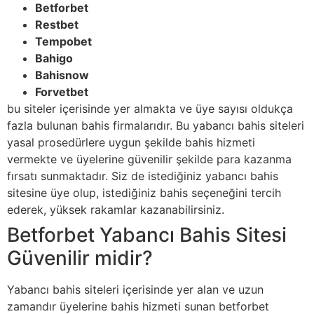
Betforbet
Restbet
Tempobet
Bahigo
Bahisnow
Forvetbet
bu siteler içerisinde yer almakta ve üye sayısı oldukça
fazla bulunan bahis firmalarıdır. Bu yabancı bahis siteleri
yasal prosedürlere uygun şekilde bahis hizmeti
vermekte ve üyelerine güvenilir şekilde para kazanma
fırsatı sunmaktadır. Siz de istediğiniz yabancı bahis
sitesine üye olup, istediğiniz bahis seçeneğini tercih
ederek, yüksek rakamlar kazanabilirsiniz.
Betforbet Yabancı Bahis Sitesi
Güvenilir midir?
Yabancı bahis siteleri içerisinde yer alan ve uzun
zamandır üyelerine bahis hizmeti sunan betforbet