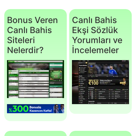
Bonus Veren
Canlı Bahis
Canlı Bahis
Ekşi Sözlük
Siteleri
Yorumları ve
Nelerdir?
İncelemeler