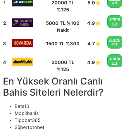
1
20000 TL
5.0⭐
GİT
%125
SİTEYE
2
5000 TL %100
4.9⭐
GİT
Nakit
SİTEYE
3
1500 TL %300
4.7⭐
GİT
SİTEYE
4
20000 TL
4.9⭐
GİT
%125
En Yüksek Oranlı Canlı
Bahis Siteleri Nelerdir?
Bets10
Mobilbahis
Tipobet365
Süpertotobet