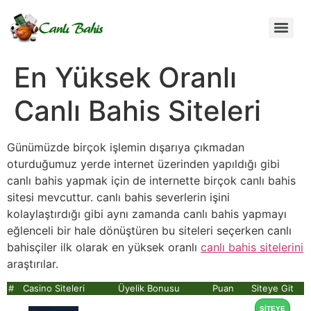
En Yüksek Oranlı
Canlı Bahis Siteleri
Günümüzde birçok işlemin dışarıya çıkmadan
oturduğumuz yerde internet üzerinden yapıldığı gibi
canlı bahis yapmak için de internette birçok canlı bahis
sitesi mevcuttur. canlı bahis severlerin işini
kolaylaştırdığı gibi aynı zamanda canlı bahis yapmayı
eğlenceli bir hale dönüştüren bu siteleri seçerken canlı
bahisçiler ilk olarak en yüksek oranlı
canlı bahis sitelerini
araştırılar.
#
Casino Siteleri
Üyelik Bonusu
Puan
Siteye Git
SİTEYE