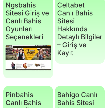
Ngsbahis
Celtabet
Sitesi Giriş ve
Canlı Bahis
Canlı Bahis
Sitesi
Oyunları
Hakkında
Seçenekleri
Detaylı Bilgiler
– Giriş ve
Kayıt
Pinbahis
Bahigo Canlı
Canlı Bahis
Bahis Sitesi