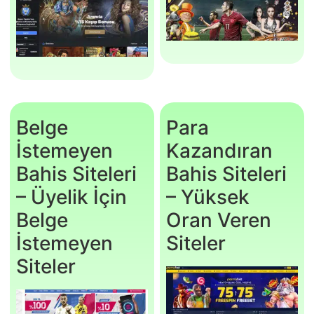
Belge
Para
İstemeyen
Kazandıran
Bahis Siteleri
Bahis Siteleri
– Üyelik İçin
– Yüksek
Belge
Oran Veren
İstemeyen
Siteler
Siteler