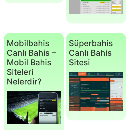
Mobilbahis
Süperbahis
Canlı Bahis –
Canlı Bahis
Mobil Bahis
Sitesi
Siteleri
Nelerdir?