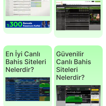
En İyi Canlı
Güvenilir
Bahis Siteleri
Canlı Bahis
Nelerdir?
Siteleri
Nelerdir?