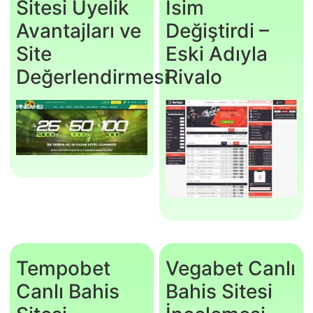
Sitesi Üyelik
İsim
Avantajları ve
Değiştirdi –
Site
Eski Adıyla
Değerlendirmesi
Rivalo
Tempobet
Vegabet Canlı
Canlı Bahis
Bahis Sitesi