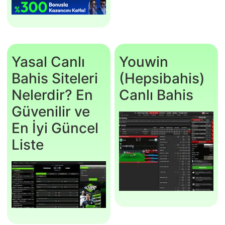
Yasal Canlı
Youwin
Bahis Siteleri
(Hepsibahis)
Nelerdir? En
Canlı Bahis
Güvenilir ve
En İyi Güncel
Liste