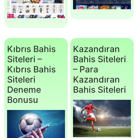
Kıbrıs Bahis
Kazandıran
Siteleri –
Bahis Siteleri
Kıbrıs Bahis
– Para
Siteleri
Kazandıran
Deneme
Bahis Siteleri
Bonusu