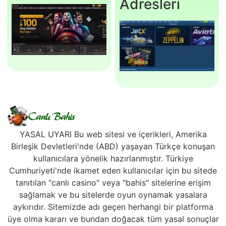
Adresleri
YASAL UYARI Bu web sitesi ve içerikleri, Amerika
Birleşik Devletleri'nde (ABD) yaşayan Türkçe konuşan
kullanıcılara yönelik hazırlanmıştır. Türkiye
Cumhuriyeti'nde ikamet eden kullanıcılar için bu sitede
tanıtılan "canlı casino" veya "bahis" sitelerine erişim
sağlamak ve bu sitelerde oyun oynamak yasalara
aykırıdır. Sitemizde adı geçen herhangi bir platforma
üye olma kararı ve bundan doğacak tüm yasal sonuçlar