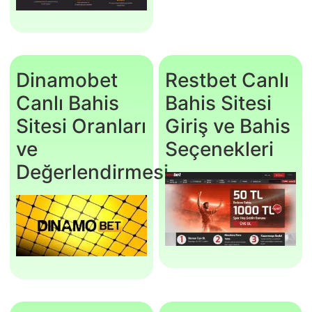
Dinamobet
Restbet Canlı
Canlı Bahis
Bahis Sitesi
Sitesi Oranları
Giriş ve Bahis
ve
Seçenekleri
Değerlendirmesi