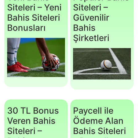
Siteleri – Yeni
Siteleri –
Bahis Siteleri
Güvenilir
Bonusları
Bahis
Şirketleri
30 TL Bonus
Paycell ile
Veren Bahis
Ödeme Alan
Siteleri –
Bahis Siteleri