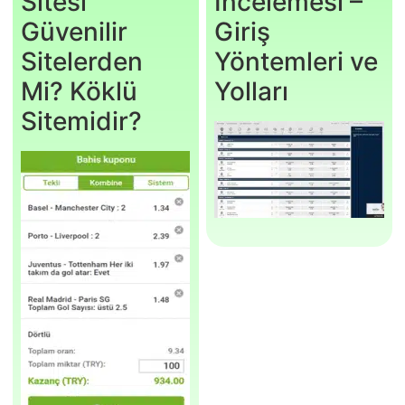
Sitesi
İncelemesi –
Güvenilir
Giriş
Sitelerden
Yöntemleri ve
Mi? Köklü
Yolları
Sitemidir?