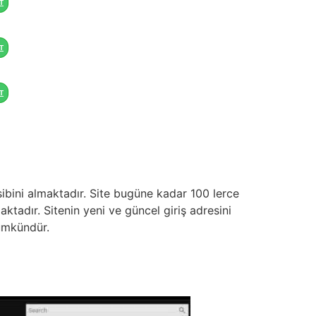
T
T
T
sibini almaktadır. Site bugüne kadar 100 lerce
tadır. Sitenin yeni ve güncel giriş adresini
 mümkündür.