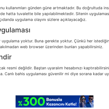
fonu kullanımları günden güne artmaktadır. Bu doğrultuda in
rde hatta tuvalette bile yapılabilmektedir. Sitenin uygulama
 açıdanda uygulama olayını sizlere açıklayacağız.
Uygulaması
 uygulama yoktur. Buna gerekte yoktur. Çünkü her istediğinizi
 takılmadan web browser üzerinden bunları yapabilirsiniz.
ndir
k resmi değildir. Baştan uyaralım hesabınızı kaptırabilirsini
za. Canlı bahis uygulaması güvenilir mi diye sorana kadar u