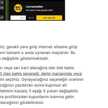
, gerekli yere girip internet sitesine girişi
ların tamamı o anda oynanan maçlardır. Bu
re değişiklik göstermektedir.
 veya sarı kart alacağına dair bile bahis
 olan bahis seçeneği, derbi maçlarında veya
ini seçtiniz. Oynayacağınız seçeneğin oranının
acağınızı yazdıktan sonra kuponun alt
tahmini kazanç 3 aşağı 5 yukarı değişebilir.
a profilinizden kuponlarım kısmına gelin.
ceğinizi görebilirsiniz.