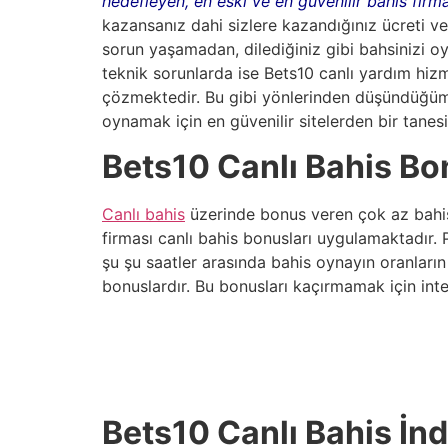
hedefleyen, en eski ve en güvenilir bahis firma
kazansanız dahi sizlere kazandığınız ücreti ve
sorun yaşamadan, dilediğiniz gibi bahsinizi oyn
teknik sorunlarda ise Bets10 canlı yardım hizm
çözmektedir. Bu gibi yönlerinden düşündüğüm
oynamak için en güvenilir sitelerden bir tane
Bets10 Canlı Bahis Bo
Canlı bahis
üzerinde bonus veren çok az bahis 
firması canlı bahis bonusları uygulamaktadır.
şu şu saatler arasında bahis oynayın oranların 
bonuslardır. Bu bonusları kaçırmamak için inte
Bets10 Canlı Bahis İnd