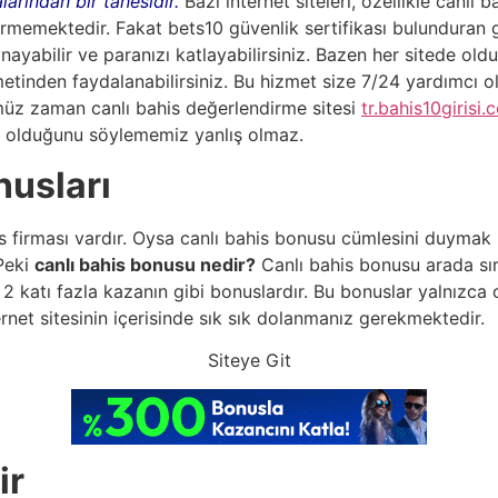
larından bir tanesidir.
Bazı internet siteleri, özellikle canlı
rmemektedir. Fakat bets10 güvenlik sertifikası bulunduran gü
ayabilir ve paranızı katlayabilirsiniz. Bazen her sitede olduğ
etinden faydalanabilirsiniz. Bu hizmet size 7/24 yardımcı ol
üz zaman canlı bahis değerlendirme sitesi
tr.bahis10girisi
si olduğunu söylememiz yanlış olmaz.
nusları
firması vardır. Oysa canlı bahis bonusu cümlesini duymak b
 Peki
canlı bahis bonusu nedir?
Canlı bahis bonusu arada sır
2 katı fazla kazanın gibi bonuslardır. Bu bonuslar yalnızca ca
rnet sitesinin içerisinde sık sık dolanmanız gerekmektedir.
Siteye Git
ir