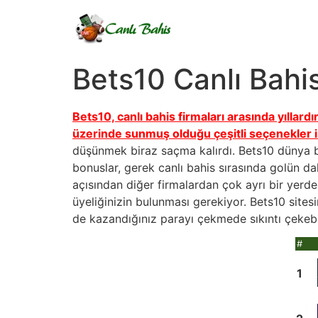
Bets10 Canlı Bahi
Bets10, canlı bahis firmaları arasında yıllar
üzerinde sunmuş olduğu çeşitli seçenekler ile
düşünmek biraz saçma kalırdı. Bets10 dünya bah
bonuslar, gerek canlı bahis sırasında golün da
açısından diğer firmalardan çok ayrı bir yerde
üyeliğinizin bulunması gerekiyor. Bets10 sites
de kazandığınız parayı çekmede sıkıntı çekebil
#
1