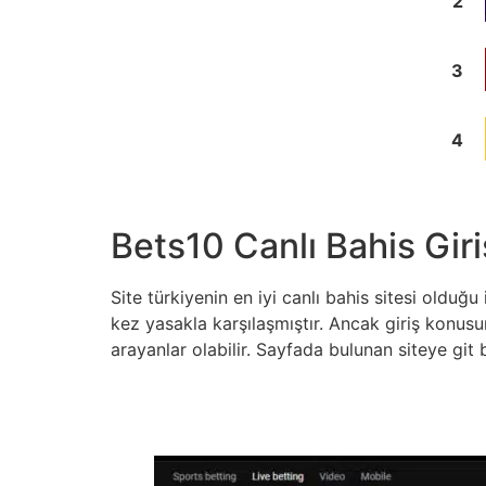
2
3
4
Bets10 Canlı Bahis Giri
Site türkiyenin en iyi canlı bahis sitesi oldu
kez yasakla karşılaşmıştır. Ancak giriş konus
arayanlar olabilir. Sayfada bulunan siteye git