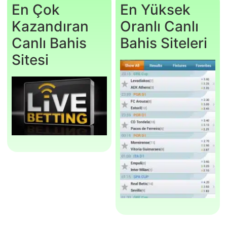
En Çok
En Yüksek
Kazandıran
Oranlı Canlı
Canlı Bahis
Bahis Siteleri
Sitesi