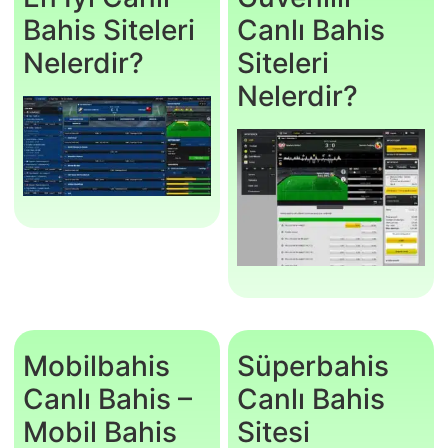
Bahis Siteleri
Canlı Bahis
Nelerdir?
Siteleri
Nelerdir?
Mobilbahis
Süperbahis
Canlı Bahis –
Canlı Bahis
Mobil Bahis
Sitesi