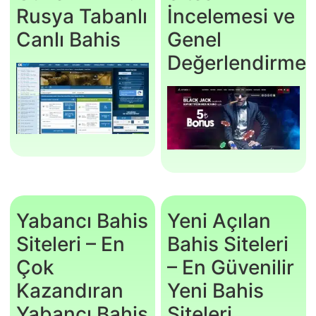
Rusya Tabanlı
İncelemesi ve
Canlı Bahis
Genel
Değerlendirme
Yabancı Bahis
Yeni Açılan
Siteleri – En
Bahis Siteleri
Çok
– En Güvenilir
Kazandıran
Yeni Bahis
Yabancı Bahis
Siteleri