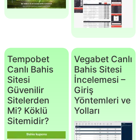
Tempobet
Vegabet Canlı
Canlı Bahis
Bahis Sitesi
Sitesi
İncelemesi –
Güvenilir
Giriş
Sitelerden
Yöntemleri ve
Mi? Köklü
Yolları
Sitemidir?