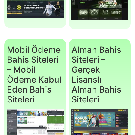
Mobil Ödeme
Alman Bahis
Bahis Siteleri
Siteleri –
– Mobil
Gerçek
Ödeme Kabul
Lisanslı
Eden Bahis
Alman Bahis
Siteleri
Siteleri