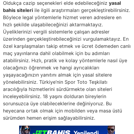
Oldukça cazip seçenekleri elde edebileceğiniz
yasal
bahis siteleri
ile ilgili araştırmaları gerçekleştirebilirsiniz.
Böylece legal yöntemlerle hizmet veren adreslere en
hızlı şekilde ulaşabileceğinizi aktarmaktayız.
Üyeliklerinizi vergili sistemlerle çalışan adresler
üzerinden gerçekleştirebileceğinizi vurgulamaktayız. En
özel karşılaşmaları takip etmek ve ücret ödemeden canlı
maç yayınlarına dahil olabilmek için bu adımları
atabilirsiniz. Hızlı, pratik ve kolay yöntemlerle nasıl üye
olacağınızı öğrenmek ve hangi ayrıcalıkları
yaşayacağınızın yanıtını almak için yasal sitelere
yönelebilirsiniz. Türkiye’nin Spor Toto Teşkilatı
aracılığıyla hizmetlerini sürdürmekte olan siteleri
inceleyebilirsiniz. 18 yaşını dolduran bireylerin
sorunsuzca üye olabileceklerine değiniyoruz. Bu
heyecana ortak olmak için mobilden veya masa üstü
sürümden hemen erişim sağlayabilirsiniz.