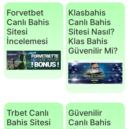
Forvetbet
Klasbahis
Canlı Bahis
Canlı Bahis
Sitesi
Sitesi Nasıl?
İncelemesi
Klas Bahis
Güvenilir Mi?
Trbet Canlı
Güvenilir
Bahis Sitesi
Canlı Bahis