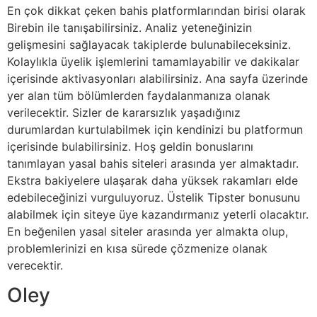
En çok dikkat çeken bahis platformlarından birisi olarak
Birebin ile tanışabilirsiniz. Analiz yeteneğinizin
gelişmesini sağlayacak takiplerde bulunabileceksiniz.
Kolaylıkla üyelik işlemlerini tamamlayabilir ve dakikalar
içerisinde aktivasyonları alabilirsiniz. Ana sayfa üzerinde
yer alan tüm bölümlerden faydalanmanıza olanak
verilecektir. Sizler de kararsızlık yaşadığınız
durumlardan kurtulabilmek için kendinizi bu platformun
içerisinde bulabilirsiniz. Hoş geldin bonuslarını
tanımlayan yasal bahis siteleri arasında yer almaktadır.
Ekstra bakiyelere ulaşarak daha yüksek rakamları elde
edebileceğinizi vurguluyoruz. Üstelik Tipster bonusunu
alabilmek için siteye üye kazandırmanız yeterli olacaktır.
En beğenilen yasal siteler arasında yer almakta olup,
problemlerinizi en kısa sürede çözmenize olanak
verecektir.
Oley