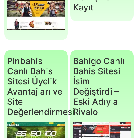
Kayıt
Pinbahis
Bahigo Canlı
Canlı Bahis
Bahis Sitesi
Sitesi Üyelik
İsim
Avantajları ve
Değiştirdi –
Site
Eski Adıyla
Değerlendirmesi
Rivalo