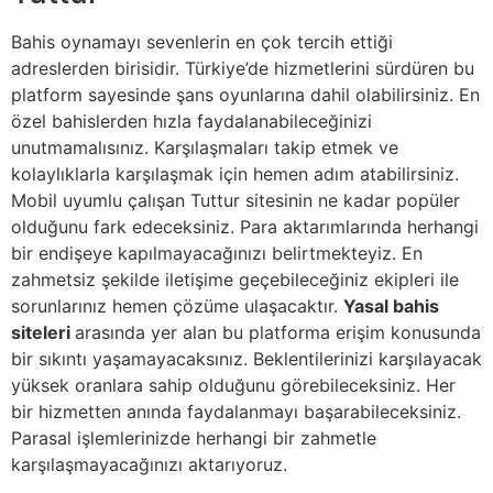
Bahis oynamayı sevenlerin en çok tercih ettiği
adreslerden birisidir. Türkiye’de hizmetlerini sürdüren bu
platform sayesinde şans oyunlarına dahil olabilirsiniz. En
özel bahislerden hızla faydalanabileceğinizi
unutmamalısınız. Karşılaşmaları takip etmek ve
kolaylıklarla karşılaşmak için hemen adım atabilirsiniz.
Mobil uyumlu çalışan Tuttur sitesinin ne kadar popüler
olduğunu fark edeceksiniz. Para aktarımlarında herhangi
bir endişeye kapılmayacağınızı belirtmekteyiz. En
zahmetsiz şekilde iletişime geçebileceğiniz ekipleri ile
sorunlarınız hemen çözüme ulaşacaktır.
Yasal bahis
siteleri
arasında yer alan bu platforma erişim konusunda
bir sıkıntı yaşamayacaksınız. Beklentilerinizi karşılayacak
yüksek oranlara sahip olduğunu görebileceksiniz. Her
bir hizmetten anında faydalanmayı başarabileceksiniz.
Parasal işlemlerinizde herhangi bir zahmetle
karşılaşmayacağınızı aktarıyoruz.