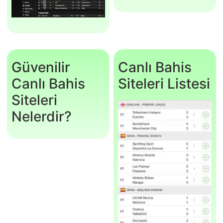
Güvenilir
Canlı Bahis
Canlı Bahis
Siteleri Listesi
Siteleri
Nelerdir?