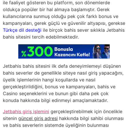
ile faaliyet gösteren bu platform, son dönemlerde
oldukça popüler bir hal almaya başlamıştır. Gerek
kullanıcılarına sunmuş olduğu pek çok farklı bonus ve
kampanyaları, gerek güçlü ve güvenilir altyapısı, gerekse
Türkçe dil desteği
ile birçok bahis sever sıklıkla Jetbahis
bahis sitesini tercih edebilmektedir.
Jetbahis bahis sitesini ilk defa deneyimlemeyi düşünen
bahis severler de genellikle siteye nasıl giriş yapacağını,
üyelik işlemlerinin hangi koşullarda ve nasıl
gerçekleştirildiğini, bonus ve kampanyaları, bahis ve
Casino seçeneklerini ve bunun gibi daha pek çok
konuda hakkında bilgi edinmeyi amaçlamaktadır.
Jetbahis giriş işlemini
gerçekleştirebilmek için öncelikle
sitenin
güncel giriş adresi
hakkında bilgi sahibi olunması
ve bahis severlerin sistemde üyeliğinin bulunması