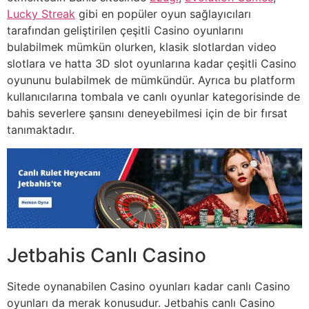
Lucky Streak
gibi en popüler oyun sağlayıcıları
tarafından geliştirilen çeşitli Casino oyunlarını
bulabilmek mümkün olurken, klasik slotlardan video
slotlara ve hatta 3D slot oyunlarına kadar çeşitli Casino
oyununu bulabilmek de mümkündür. Ayrıca bu platform
kullanıcılarına tombala ve canlı oyunlar kategorisinde de
bahis severlere şansını deneyebilmesi için de bir fırsat
tanımaktadır.
Jetbahis Canlı Casino
Sitede oynanabilen Casino oyunları kadar canlı Casino
oyunları da merak konusudur. Jetbahis canlı Casino