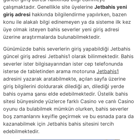
çalışmaktadır. Genellikle site üyelerine
Jetbahis yeni
giriş adresi
hakkında bilgilendirme yapılırken, bazen
konu ile alakalı bilgi edinemeyen ya da sisteme ilk kez
üye olmak isteyen bahis severler yeni giriş adresi
üzerine araştırmalarda bulunabilmektedir.
Günümüzde bahis severlerin giriş yapabildiği Jetbahis
güncel giriş adresi Jetbahis1 olarak bilinmektedir. Bahis
severler ister bilgisayarından ister cep telefonunda
isterse de tabletinden arama motoruna
Jetbahis1
adresini yazarak aratabilmekte, açılan sayfa üzerine
giriş bilgilerini doldurarak dilediği an, dilediği yerde
bahis oyama şansı elde edebilmektedir. Üstelik bahis
sitesi bünyesinde yüzlerce farklı Casino ve canlı Casino
oyunu da bulabilmek mümkün olurken, bahis severler
boş zamanlarını keyifle geçirmek ve bu esnada para da
kazanabilmek için Jetbahis bahis sitesini tercih
edebilmektedir.