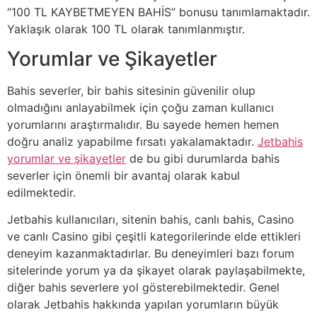
“100 TL KAYBETMEYEN BAHİS” bonusu tanımlamaktadır.
Yaklaşık olarak 100 TL olarak tanımlanmıştır.
Yorumlar ve Şikayetler
Bahis severler, bir bahis sitesinin güvenilir olup
olmadığını anlayabilmek için çoğu zaman kullanıcı
yorumlarını araştırmalıdır. Bu sayede hemen hemen
doğru analiz yapabilme fırsatı yakalamaktadır.
Jetbahis
yorumlar ve şikayetler
de bu gibi durumlarda bahis
severler için önemli bir avantaj olarak kabul
edilmektedir.
Jetbahis kullanıcıları, sitenin bahis, canlı bahis, Casino
ve canlı Casino gibi çeşitli kategorilerinde elde ettikleri
deneyim kazanmaktadırlar. Bu deneyimleri bazı forum
sitelerinde yorum ya da şikayet olarak paylaşabilmekte,
diğer bahis severlere yol gösterebilmektedir. Genel
olarak Jetbahis hakkında yapılan yorumların büyük