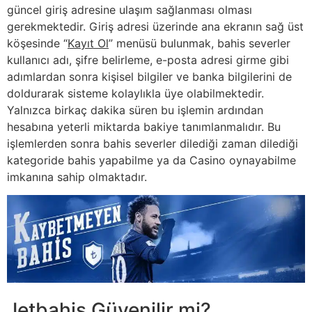
güncel giriş adresine ulaşım sağlanması olması
gerekmektedir. Giriş adresi üzerinde ana ekranın sağ üst
köşesinde “
Kayıt Ol
” menüsü bulunmak, bahis severler
kullanıcı adı, şifre belirleme, e-posta adresi girme gibi
adımlardan sonra kişisel bilgiler ve banka bilgilerini de
doldurarak sisteme kolaylıkla üye olabilmektedir.
Yalnızca birkaç dakika süren bu işlemin ardından
hesabına yeterli miktarda bakiye tanımlanmalıdır. Bu
işlemlerden sonra bahis severler dilediği zaman dilediği
kategoride bahis yapabilme ya da Casino oynayabilme
imkanına sahip olmaktadır.
Jetbahis Güvenilir mi?