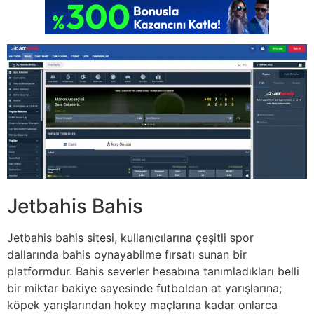
Jetbahis Bahis
Jetbahis bahis sitesi, kullanıcılarına çeşitli spor
dallarında bahis oynayabilme fırsatı sunan bir
platformdur. Bahis severler hesabına tanımladıkları belli
bir miktar bakiye sayesinde futboldan at yarışlarına;
köpek yarışlarından hokey maçlarına kadar onlarca