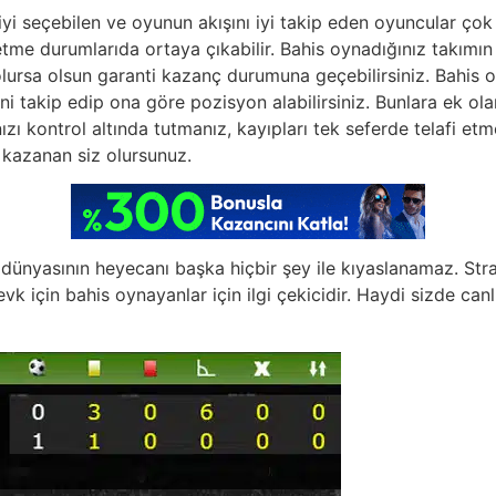
 seçebilen ve oyunun akışını iyi takip eden oyuncular çok ka
me durumlarıda ortaya çıkabilir. Bahis oynadığınız takımın 
ursa olsun garanti kazanç durumuna geçebilirsiniz. Bahis or
 takip edip ona göre pozisyon alabilirsiniz. Bunlara ek olarak
ızı kontrol altında tutmanız, kayıpları tek seferde telafi e
kazanan siz olursunuz.
 dünyasının heyecanı başka hiçbir şey ile kıyaslanamaz. Stratej
 için bahis oynayanlar için ilgi çekicidir. Haydi sizde can