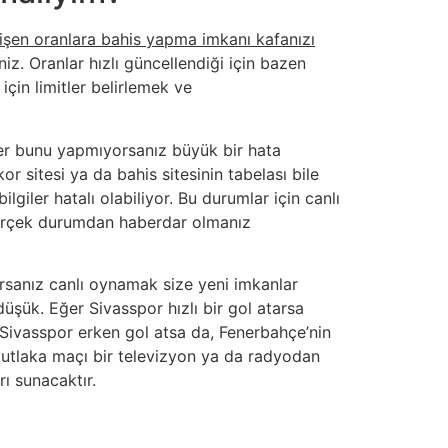
işen oranlara bahis yapma imkanı kafanızı
iz. Oranlar hızlı güncellendiği için bazen
için limitler belirlemek ve
ğer bunu yapmıyorsanız büyük bir hata
r sitesi ya da bahis sitesinin tabelası bile
giler hatalı olabiliyor. Bu durumlar için canlı
p gerçek durumdan haberdar olmanız
sanız canlı oynamak size yeni imkanlar
şük. Eğer Sivasspor hızlı bir gol atarsa
 Sivasspor erken gol atsa da, Fenerbahçe’nin
mutlaka maçı bir televizyon ya da radyodan
ı sunacaktır.