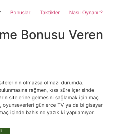
Bonuslar
Taktikler
Nasıl Oynanır?
neme Bonusu Veren
sitelerinin olmazsa olmazı durumda.
e bulunmasına rağmen, kısa süre içerisinde
ların sitelerine gelmesini sağlamak için maç
, oyunseverleri günlerce TV ya da bilgisayar
 maç içinde bahis ne yazık ki yapılamıyor.
it