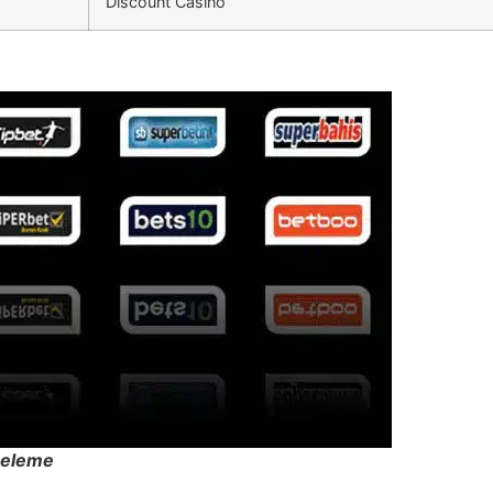
Discount Casino
nceleme