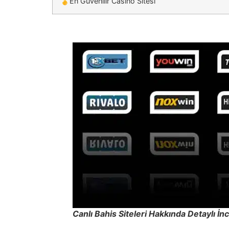
🥇En Güvenilir Casino Sitesi
Canlı Bahis Siteleri Hakkında Detaylı İ