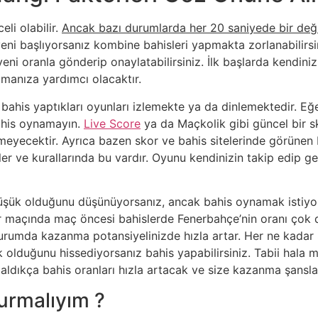
li olabilir.
Ancak bazı durumlarda her 20 saniyede bir değ
yeni başlıyorsanız kombine bahisleri yapmakta zorlanabilirsin
ni oranla gönderip onaylatabilirsiniz. İlk başlarda kendiniz 
lmanıza yardımcı olacaktır.
bahis yaptıkları oyunları izlemekte ya da dinlemektedir. E
bahis oynamayın.
Live Score
ya da Maçkolik gibi güncel bir sko
meyecektir. Ayrıca bazen skor ve bahis sitelerinde görünen bil
ezler ve kurallarında bu vardır. Oyunu kendinizin takip edi
üşük olduğunu düşünüyorsanız, ancak bahis oynamak istiyor
 maçında maç öncesi bahislerde Fenerbahçe’nin oranı çok dü
durumda kazanma potansiyelinizde hızla artar. Her ne kadar
olduğunu hissediyorsanız bahis yapabilirsiniz. Tabii hala 
aldıkça bahis oranları hızla artacak ve size kazanma şanslar
urmalıyım ?