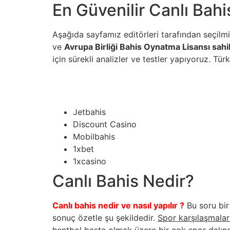
En Güvenilir Canlı Bahis
Aşağıda sayfamız editörleri tarafından seçilmiş g
ve
Avrupa Birliği Bahis Oynatma Lisansı sahi
için sürekli analizler ve testler yapıyoruz. Tür
Jetbahis
Discount Casino
Mobilbahis
1xbet
1xcasino
Canlı Bahis Nedir?
Canlı bahis nedir ve nasıl yapılır ?
Bu soru bir
sonuç özetle şu şekildedir.
Spor karşılaşmalar
hentbol başta olmak üzere bir çok spor dalında