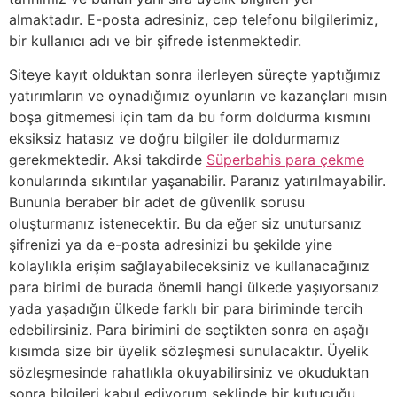
almaktadır. E-posta adresiniz, cep telefonu bilgilerimiz,
bir kullanıcı adı ve bir şifrede istenmektedir.
Siteye kayıt olduktan sonra ilerleyen süreçte yaptığımız
yatırımların ve oynadığımız oyunların ve kazançları mısın
boşa gitmemesi için tam da bu form doldurma kısmını
eksiksiz hatasız ve doğru bilgiler ile doldurmamız
gerekmektedir. Aksi takdirde
Süperbahis para çekme
konularında sıkıntılar yaşanabilir. Paranız yatırılmayabilir.
Bununla beraber bir adet de güvenlik sorusu
oluşturmanız istenecektir. Bu da eğer siz unutursanız
şifrenizi ya da e-posta adresinizi bu şekilde yine
kolaylıkla erişim sağlayabileceksiniz ve kullanacağınız
para birimi de burada önemli hangi ülkede yaşıyorsanız
yada yaşadığın ülkede farklı bir para biriminde tercih
edebilirsiniz. Para birimini de seçtikten sonra en aşağı
kısımda size bir üyelik sözleşmesi sunulacaktır. Üyelik
sözleşmesinde rahatlıkla okuyabilirsiniz ve okuduktan
sonra bilgileri kabul ediyorum şeklinde bir kutucuğu