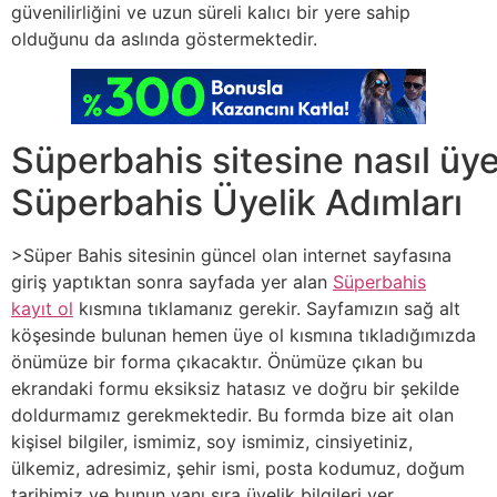
güvenilirliğini ve uzun süreli kalıcı bir yere sahip
olduğunu da aslında göstermektedir.
Süperbahis sitesine nasıl üy
Süperbahis Üyelik Adımları
>Süper Bahis sitesinin güncel olan internet sayfasına
giriş yaptıktan sonra sayfada yer alan
Süperbahis
kayıt ol
kısmına tıklamanız gerekir. Sayfamızın sağ alt
köşesinde bulunan hemen üye ol kısmına tıkladığımızda
önümüze bir forma çıkacaktır. Önümüze çıkan bu
ekrandaki formu eksiksiz hatasız ve doğru bir şekilde
doldurmamız gerekmektedir. Bu formda bize ait olan
kişisel bilgiler, ismimiz, soy ismimiz, cinsiyetiniz,
ülkemiz, adresimiz, şehir ismi, posta kodumuz, doğum
tarihimiz ve bunun yanı sıra üyelik bilgileri yer