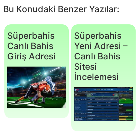
Bu Konudaki Benzer Yazılar:
Süperbahis
Süperbahis
Canlı Bahis
Yeni Adresi –
Giriş Adresi
Canlı Bahis
Sitesi
İncelemesi