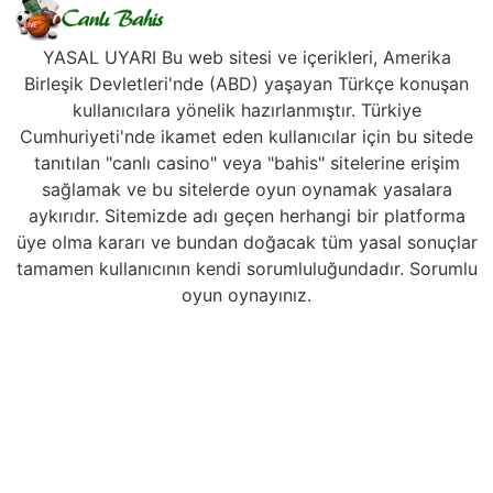
YASAL UYARI Bu web sitesi ve içerikleri, Amerika
Birleşik Devletleri'nde (ABD) yaşayan Türkçe konuşan
kullanıcılara yönelik hazırlanmıştır. Türkiye
Cumhuriyeti'nde ikamet eden kullanıcılar için bu sitede
tanıtılan "canlı casino" veya "bahis" sitelerine erişim
sağlamak ve bu sitelerde oyun oynamak yasalara
aykırıdır. Sitemizde adı geçen herhangi bir platforma
üye olma kararı ve bundan doğacak tüm yasal sonuçlar
tamamen kullanıcının kendi sorumluluğundadır. Sorumlu
oyun oynayınız.