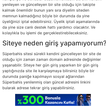
yenileyen ve güncelleyen bir site olduğu için takipte
kalmak önemlidir bunun yanı sıra diyelim siteden
memnun kalmadığınız böyle bir durumda da yine
üyeliğinizi iptal edebilirsiniz. Üyelik iptali aşamalarında
da yine size canlı destek hattı yardımcı olacaktır. Ve
kolaylıkla bu işlemi de gerçeklestirebileceksiniz.
Siteye neden giriş yapamıyorum
Süperbahis sitesi sürekli kendini güncelleyen bir site de
olduğu için zaman zaman domain adresinde değişimler
yaşanabilir. Siteye her gün giriş yaparken bir gün giriş
yaptığınızda site ile karşılaşmaya bilirsiniz böyle bir
durumda paniğe kapılmayın sosyal ağlarından
Süperbahis yenilenmiş olan güncel adresini linkini
bularak adrese tekrar giriş yapabilirsiniz.