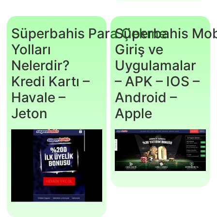
Süperbahis Para Çekme
Süperbahis Mob
Yolları
Giriş ve
Nelerdir?
Uygulamalar
Kredi Kartı –
– APK – IOS –
Havale –
Android –
Jeton
Apple