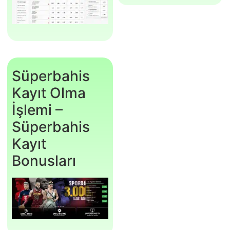
Süperbahis
Kayıt Olma
İşlemi –
Süperbahis
Kayıt
Bonusları