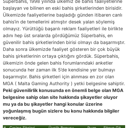
Süperbahis, 1998 yılında ülkemiz de bahis faaliyetlerine
başlayan ve bilinen en eski bahis şirketlerinden birisidir.
Ülkemizde faaliyetlerine başladığı günden itibaren canlı
bahis’in de temellerini atmıştır desek yalan söylemiş
olmayız. Yürüttüğü başarılı reklam faaliyetleri ile birlikte
adını hep üst sıralarda gördüğümüz Süperbahis, en
güvenilir bahis şirketlerinden birisi olmayı da başarmıştır.
Daha sonra ülkemizde faaliyet gösteren bir çok büyük
bahis şirketlerinin ortaya çıktığını gördük. Süperbahis,
ülkemizin önde gelen bahis forumlarındaki anketler
sonucunda her zaman ilk 5’de kendisine yer bulmayı
başarmıştır. Bahis şirketleri için alınması en zor olan
MGA ( Malta Gaming Authority ) yetki belgesine sahiptir.
Peki güvenilirlik konusunda en önemli belge olan MGA
belgesine sahip olan site hakkında şikayetler oluyor
mu ya da bu şikayetler hangi konular üzerine
yoğunlaşmış bugün sizlere bu konu hakkında bilgiler
vereceğiz.
#
Casino Siteleri
Üyelik Bonusu
Puan
Siteye Git