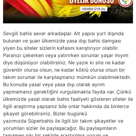
Sevgili bahis sever arkadaşlar. Alt yapısı yurt dışında
bulunan ve şuan ülkemizde yasa dışı bahis damgası
yiyen bu siteler sizlerin kafasını karıştırıyor olabilir.
Paranızı çekerken veya yatırırken sorunlar yaşar mıyım
diye düşünüyor olabilirsiniz. Ne yazık ki site ne kadar
güvenilir olursa olsun, ne kadar köklü olursa olsun bir
takım sorunlar ile karşılaşmanız mümkün olabilmektedir.
Bu konuda yasal veya yasa dışı olarak ayrım
yapmamanız gerektiğini vurgulamakta fayda var. Çünkü
ülkemizde yasal olarak bahis faaliyeti gösteren siteler ile
ilgili araştırma yapsanız bile onlar hakkında da binlerce
şikayet görebilirsiniz. Bizler bugünkü
yazımızda Süperbahis ile ilgili bir takım şikayetler ve
yorumları sizler ile paylaşacağız. Bu paylaşımların
tamamen sıkı bir şekilde araştırılmış yorum ve