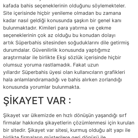
kafada bahis seçeneklerinin olduğunu söylemekteler.
Site içerisinde hiçbir yenileme olmadan bu zamana
kadar nasıl geldiği konusunda şaşkın bir genel kanı
bulunmaktadır. Kimileri para yatırma ve çekme
seçeneklerinin çok az olduğu bu konudan dolayı
artık Süperbahis sitesinden soğuduklarını dile getirmiş
durumdalar. Güvenilirlik konusunda yaptığımız
araştırmalar ile birlikte Ekşi sözlük içerisinde hiçbir
olumsuz yoruma rastlamadık. Fakat uzun
yıllardır Süperbahis üyesi olan kullanıcıların grafikleri
hala anlamlandıramadığı ve bahis alırken zorlandığı
konusunda yorumlar bulunmakta.
ŞİKAYET VAR :
Şikayet var ülkemizde en hızlı dönüşün yaşandığı sırf
firmalar hakkında şikayetlerin çözümlenmesi için kurulan
bir sitedir. Şikayet var sitesi, kurmuş olduğu alt yapı ile
birlikte firmaların müşterilere geri dönüşü ile