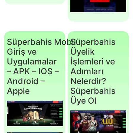
Süperbahis Mobil
Süperbahis
Giriş ve
Üyelik
Uygulamalar
İşlemleri ve
– APK – IOS –
Adımları
Android –
Nelerdir?
Apple
Süperbahis
Üye Ol