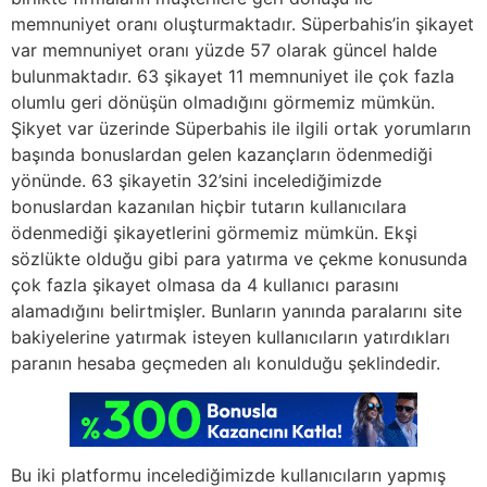
memnuniyet oranı oluşturmaktadır. Süperbahis’in şikayet
var memnuniyet oranı yüzde 57 olarak güncel halde
bulunmaktadır. 63 şikayet 11 memnuniyet ile çok fazla
olumlu geri dönüşün olmadığını görmemiz mümkün.
Şikyet var üzerinde Süperbahis ile ilgili ortak yorumların
başında bonuslardan gelen kazançların ödenmediği
yönünde. 63 şikayetin 32’sini incelediğimizde
bonuslardan kazanılan hiçbir tutarın kullanıcılara
ödenmediği şikayetlerini görmemiz mümkün. Ekşi
sözlükte olduğu gibi para yatırma ve çekme konusunda
çok fazla şikayet olmasa da 4 kullanıcı parasını
alamadığını belirtmişler. Bunların yanında paralarını site
bakiyelerine yatırmak isteyen kullanıcıların yatırdıkları
paranın hesaba geçmeden alı konulduğu şeklindedir.
Bu iki platformu incelediğimizde kullanıcıların yapmış