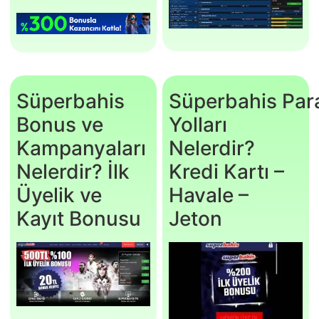
Süperbahis
Süperbahis Pa
Bonus ve
Yolları
Kampanyaları
Nelerdir?
Nelerdir? İlk
Kredi Kartı –
Üyelik ve
Havale –
Kayıt Bonusu
Jeton