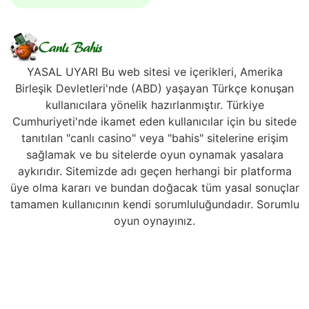
YASAL UYARI Bu web sitesi ve içerikleri, Amerika
Birleşik Devletleri'nde (ABD) yaşayan Türkçe konuşan
kullanıcılara yönelik hazırlanmıştır. Türkiye
Cumhuriyeti'nde ikamet eden kullanıcılar için bu sitede
tanıtılan "canlı casino" veya "bahis" sitelerine erişim
sağlamak ve bu sitelerde oyun oynamak yasalara
aykırıdır. Sitemizde adı geçen herhangi bir platforma
üye olma kararı ve bundan doğacak tüm yasal sonuçlar
tamamen kullanıcının kendi sorumluluğundadır. Sorumlu
oyun oynayınız.