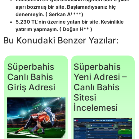
aşırı bozmuş bir site. Başlamadıysanız hiç
denemeyin. ( Serkan A****)
5.230 TL’nin üzerine yatan bir site. Kesinlikle
yatırım yapmayın. ( Doğan H** )
Bu Konudaki Benzer Yazılar:
Süperbahis
Süperbahis
Canlı Bahis
Yeni Adresi –
Giriş Adresi
Canlı Bahis
Sitesi
İncelemesi