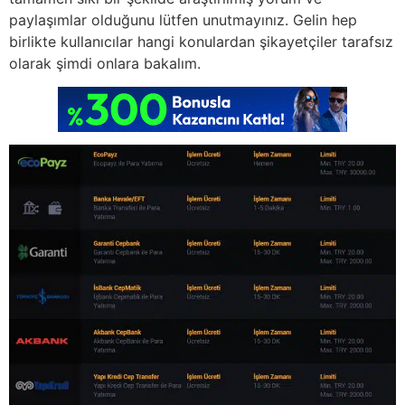
paylaşımlar olduğunu lütfen unutmayınız. Gelin hep
birlikte kullanıcılar hangi konulardan şikayetçiler tarafsız
olarak şimdi onlara bakalım.