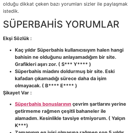
olduğu dikkat çeken bazı yorumları sizler ile paylaşmak
istedik.
SÜPERBAHİS YORUMLAR
Ekşi Sözlük :
Kaç yıldır Süperbahis kullanıcısıyım halen hangi
bahisin ne olduğunu anlayamadığım bir site.
Grafikleri aşırı zor. ( S*** Y**** )
Süperbahis miadını doldurmuş bir site. Eski
kafadan çıkamadığı sürece daha da işim
olmayacak. ( B**** E**** )
Şikayet Var :
Süperbahis bonuslarının
çevrim şartlarını yerine
getirmeme rağmen çeşitli bahaneler ile
alamadım. Kesinlikle tavsiye etmiyorum. ( Yalçın
K***)
Zamanının en iyisi olmasına rağmen son 5 yıldır