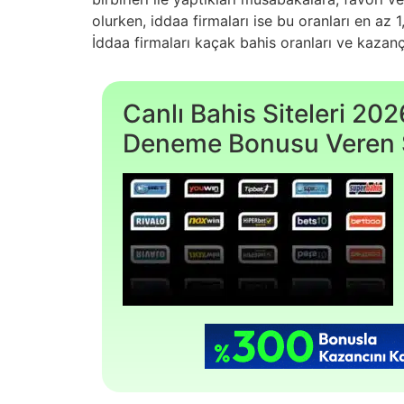
olurken, iddaa firmaları ise bu oranları en a
İddaa firmaları kaçak bahis oranları ve kazan
Canlı Bahis Siteleri 202
Deneme Bonusu Veren S