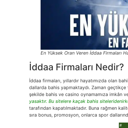
En Yüksek Oran Veren İddaa Firmaları Ha
İddaa Firmaları Nedir?
İddaa firmaları, yıllardır hayatımızda olan bah
dallarda bahis yapmaktaydı. Zaman geçtikçe te
şekilde bahis ve casino oynamamıza imkân v
yasaktır. Bu sitelere kaçak bahis siteleridenir
tarafından kapatılmaktadır. Buna rağmen kalitel
sıra bonus, promosyon, onlarca spor dallarında
#