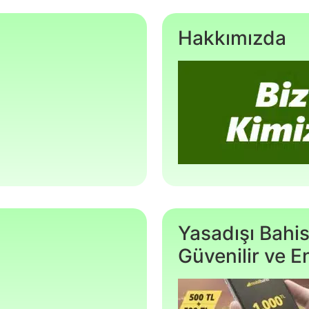
Hakkımızda
Yasadışı Bahis
Güvenilir ve En