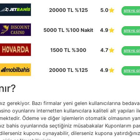
20000 TL %125
5.0⭐
SİTEYE Gİ
5000 TL %100 Nakit
4.9⭐
SİTEYE Gİ
1500 TL %300
4.7⭐
SİTEYE Gİ
20000 TL %125
4.9⭐
SİTEYE Gİ
nır?
z gerekiyor. Bazı firmalar yeni gelen kullanıcılarına bedava
no oyunlarını internetten kullanıcılara kaliteli alt yapıları
lmektedir. Ödeme ve diğer işlemlerin otomatik olmasının yanı
ız bahis oyunlarında seçtiğiniz müsabakalar Kuponlarım pan
ilerseniz kuponu oynayabilir, dilerseniz kupona yatırdığınız p