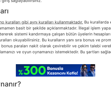
giriş sağlayabilirsiniz.
arı
o kuralları gibi aynı kuralları kullanmaktadır.
Bu kurallarda 
 tamamen basit bir şekilde açıklanmaktadır. İllegal işlem yap
rerek sistemi kandırmaya çalışan bütün üyelerin hesapları e
 Kuralları okuyabilirsiniz. Bu kuralların yanı sıra bonus ve p
rı bonus paraları nakit olarak çevirebilir ve çekim talebi vere
ğlamanızı ve oyun oynamanızı istemektedir. Bu şartları sağla
ynanır?