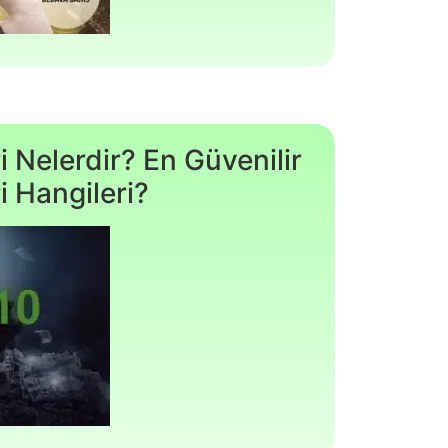
i Nelerdir? En Güvenilir
i Hangileri?