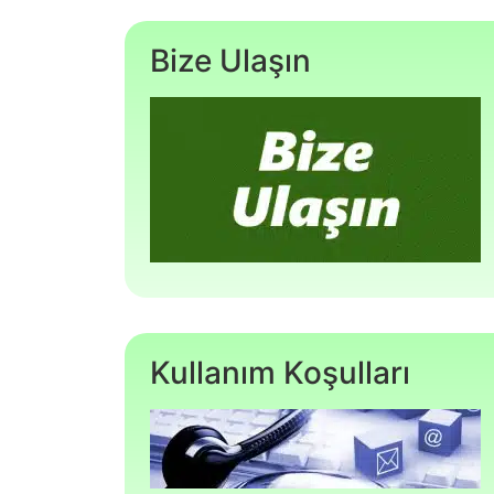
Bize Ulaşın
Kullanım Koşulları