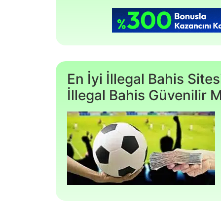
En İyi İllegal Bahis Site
İllegal Bahis Güvenilir 