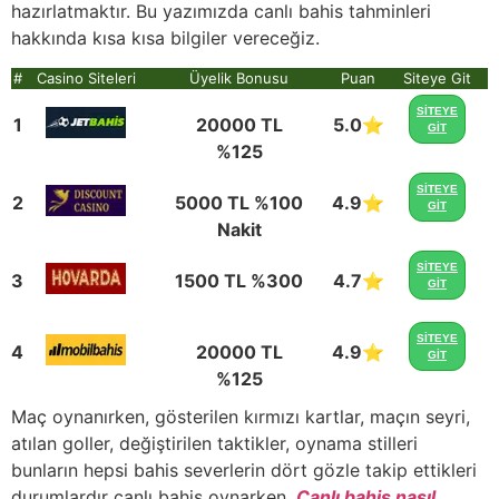
hazırlatmaktır. Bu yazımızda canlı bahis tahminleri
hakkında kısa kısa bilgiler vereceğiz.
#
Casino Siteleri
Üyelik Bonusu
Puan
Siteye Git
SİTEYE
1
20000 TL
5.0⭐
GİT
%125
SİTEYE
2
5000 TL %100
4.9⭐
GİT
Nakit
SİTEYE
3
1500 TL %300
4.7⭐
GİT
SİTEYE
4
20000 TL
4.9⭐
GİT
%125
Maç oynanırken, gösterilen kırmızı kartlar, maçın seyri,
atılan goller, değiştirilen taktikler, oynama stilleri
bunların hepsi bahis severlerin dört gözle takip ettikleri
durumlardır canlı bahis oynarken.
Canlı bahis nasıl