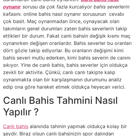
oynanır
sorusu da çok fazla kurcalıyor bahis severlerin
kafasını.
online bahis nasıl oynanır sorusunun cevabı
çok basit. Maç oynanmadan önce, oynayacak olan
takımların genel durumları zaten bahis severlerin takip
ettikleri bir durum. Fakat canlı bahsin değişik kısmı maç
oynanırken değişen oranlardır. Bahis severler bu oranları
dört gözle takip ediyorlar. Bu oranların değişimi kimi
bahis severi mutlu ederken, kimi bahis severin de canını
sıkıyor. Yine de canlı bahis, bahis severler için oldukça
zevkli bir aktivite. Çünkü; canlı canlı takipte kalıp
oynanmakta olan bir karşılaşmanın durumunu analiz
edip ona göre hareket etmek oldukça heyecan verici.
Canlı Bahis Tahmini Nasıl
Yapılır ?
Canlı bahis
alanında tahmin yapmak oldukça kolay bir
şeydir. Biraz olsun canlı bahsinizin spor dalından