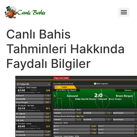
Canlı Bahis
Tahminleri Hakkında
Faydalı Bilgiler