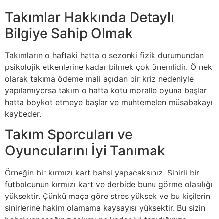
Takımlar Hakkında Detaylı
Bilgiye Sahip Olmak
Takımların o haftaki hatta o sezonki fizik durumundan
psikolojik etkenlerine kadar bilmek çok önemlidir. Örnek
olarak takıma ödeme mali açıdan bir kriz nedeniyle
yapılamıyorsa takım o hafta kötü moralle oyuna başlar
hatta boykot etmeye başlar ve muhtemelen müsabakayı
kaybeder.
Takım Sporcuları ve
Oyuncularını İyi Tanımak
Örneğin bir kırmızı kart bahsi yapacaksınız. Sinirli bir
futbolcunun kırmızı kart ve derbide bunu görme olasılığı
yüksektir. Çünkü maça göre stres yüksek ve bu kişilerin
sinirlerine hakim olamama kaysayısı yüksektir. Bu sizin