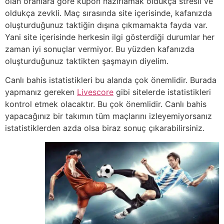
olan oranlara göre kupon hazırlamak oldukça stresli ve
oldukça zevkli. Maç sırasında site içerisinde, kafanızda
oluşturduğunuz taktiğin dışına çıkmamakta fayda var.
Yani site içerisinde herkesin ilgi gösterdiği durumlar her
zaman iyi sonuçlar vermiyor. Bu yüzden kafanızda
oluşturduğunuz taktikten şaşmayın diyelim.
Canlı bahis istatistikleri bu alanda çok önemlidir. Burada
yapmanız gereken
Livescore
gibi sitelerde istatistikleri
kontrol etmek olacaktır. Bu çok önemlidir. Canlı bahis
yapacağınız bir takımın tüm maçlarını izleyemiyorsanız
istatistiklerden azda olsa biraz sonuç çıkarabilirsiniz.