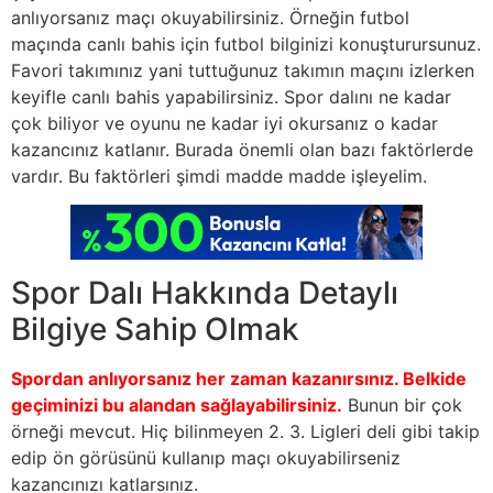
anlıyorsanız maçı okuyabilirsiniz. Örneğin futbol
maçında canlı bahis için futbol bilginizi konuşturursunuz.
Favori takımınız yani tuttuğunuz takımın maçını izlerken
keyifle canlı bahis yapabilirsiniz. Spor dalını ne kadar
çok biliyor ve oyunu ne kadar iyi okursanız o kadar
kazancınız katlanır. Burada önemli olan bazı faktörlerde
vardır. Bu faktörleri şimdi madde madde işleyelim.
Spor Dalı Hakkında Detaylı
Bilgiye Sahip Olmak
Spordan anlıyorsanız her zaman kazanırsınız. Belkide
geçiminizi bu alandan sağlayabilirsiniz.
Bunun bir çok
örneği mevcut. Hiç bilinmeyen 2. 3. Ligleri deli gibi takip
edip ön görüsünü kullanıp maçı okuyabilirseniz
kazancınızı katlarsınız.