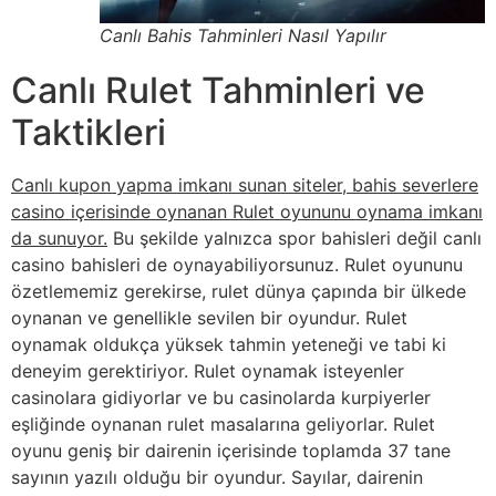
Canlı Bahis Tahminleri Nasıl Yapılır
Canlı Rulet Tahminleri ve
Taktikleri
Canlı kupon yapma imkanı sunan siteler, bahis severlere
casino içerisinde oynanan Rulet oyununu oynama imkanı
da sunuyor.
Bu şekilde yalnızca spor bahisleri değil canlı
casino bahisleri de oynayabiliyorsunuz. Rulet oyununu
özetlememiz gerekirse, rulet dünya çapında bir ülkede
oynanan ve genellikle sevilen bir oyundur. Rulet
oynamak oldukça yüksek tahmin yeteneği ve tabi ki
deneyim gerektiriyor. Rulet oynamak isteyenler
casinolara gidiyorlar ve bu casinolarda kurpiyerler
eşliğinde oynanan rulet masalarına geliyorlar. Rulet
oyunu geniş bir dairenin içerisinde toplamda 37 tane
sayının yazılı olduğu bir oyundur. Sayılar, dairenin