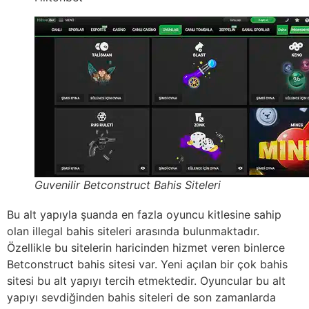
Guvenilir Betconstruct Bahis Siteleri
Bu alt yapıyla şuanda en fazla oyuncu kitlesine sahip
olan illegal bahis siteleri arasında bulunmaktadır.
Özellikle bu sitelerin haricinden hizmet veren binlerce
Betconstruct bahis sitesi var. Yeni açılan bir çok bahis
sitesi bu alt yapıyı tercih etmektedir. Oyuncular bu alt
yapıyı sevdiğinden bahis siteleri de son zamanlarda