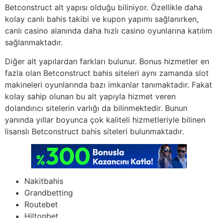
Betconstruct alt yapısı olduğu biliniyor. Özellikle daha
kolay canlı bahis takibi ve kupon yapımı sağlanırken,
canlı casino alanında daha hızlı casino oyunlarına katılım
sağlanmaktadır.
Diğer alt yapılardan farkları bulunur. Bonus hizmetler en
fazla olan Betconstruct bahis siteleri aynı zamanda slot
makineleri oyunlarında bazı imkanlar tanımaktadır. Fakat
kolay sahip olunan bu alt yapıyla hizmet veren
dolandırıcı sitelerin varlığı da bilinmektedir. Bunun
yanında yıllar boyunca çok kaliteli hizmetleriyle bilinen
lisanslı Betconstruct bahis siteleri bulunmaktadır.
Nakitbahis
Grandbetting
Routebet
Hiltonbet