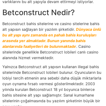
varlıklarını bu alt yapıyla devam ettirmeyi istiyorlar.
Betconstruct Nedir?
Betconstruct bahis sitelerine ve casino sitelerine bahis
alt yapısın sağlayan bir yazılım şirketidir.
Dünyaca ünlü
bu alt yapı aynı zamanda en pahalı bahis kuruluşları
arasında yer almaktadır. Bunun yanında bahis
alanlarında faaliyetleri de bulunmaktadır
. Casino
sitelerinde genellikle Betconstruct lobileri canlı casino
alanında hizmet vermektedir.
Yalnızca Betconstruct alt yapısın kullanan illegal bahis
sitelerinde Betconstruct lobileri bulunur. Oyuncuların bu
lobiyi tercih etmenin ana sebebi daha düşük miktarlarla
oyun oynama fırsatı vermesi gösterilmektedir. 2003
yılında kurulan Betconstruct 18 yıl boyunca binlerce
bahis sitesine alt yapı sağlamıştır. Sanal kumarhane
sitelerinin çoğalmasında bu yazılım şirketinin büyük bir