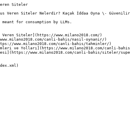
eren Siteler

us Veren Siteler Nelerdir? Kaçak İddaa Oyna \- Güvenilir
 meant for consumption by LLMs.

 Veren Siteler](https://www.milano2018.com/)

www.milano2018.com/canli-bahis/nasil-oynanir/)

tps://www.milano2018.com/canli-bahis/tahminler/)

mleri ve Yolları](https://www.milano2018.com/canli-bahis
esi](https://www.milano2018.com/canli-bahis/siteler/supe